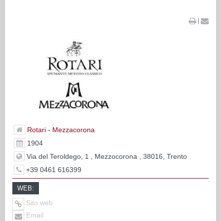
|
Rotari - Mezzacorona
1904
Via del Teroldego, 1 , Mezzocorona , 38016, Trento
+39 0461 616399
WEB:
Sito web
Email