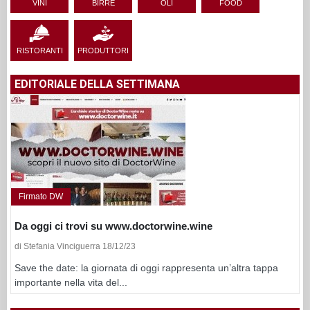
VINI
BIRRE
OLI
FOOD
RISTORANTI
PRODUTTORI
EDITORIALE DELLA SETTIMANA
Firmato DW
Da oggi ci trovi su www.doctorwine.wine
di Stefania Vinciguerra 18/12/23
Save the date: la giornata di oggi rappresenta un’altra tappa
importante nella vita del...