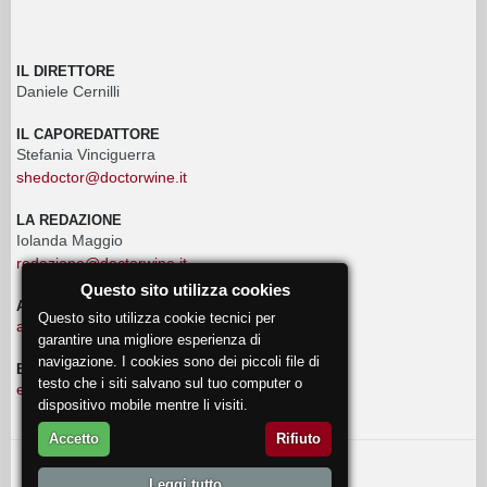
IL DIRETTORE
Daniele Cernilli
IL CAPOREDATTORE
Stefania Vinciguerra
shedoctor@doctorwine.it
LA REDAZIONE
Iolanda Maggio
redazione@doctorwine.it
Questo sito utilizza cookies
ADVERTISING
Questo sito utilizza cookie tecnici per
advertising@doctorwine.it
garantire una migliore esperienza di
navigazione. I cookies sono dei piccoli file di
EVENTI
testo che i siti salvano sul tuo computer o
eventi@doctorwine.it
dispositivo mobile mentre li visiti.
Accetto
Rifiuto
© 2018
DoctorWine
.
Leggi tutto