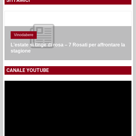
SITI AMICI
Vinodabere
L’estate si tinge di rosa – 7 Rosati per affrontare la
stagione
CANALE YOUTUBE