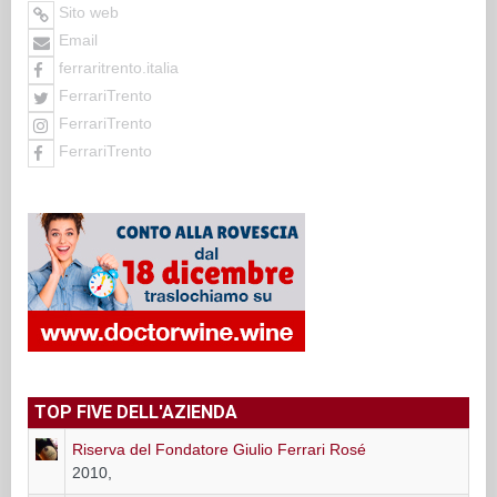
Sito web
Email
ferraritrento.italia
FerrariTrento
FerrariTrento
FerrariTrento
TOP FIVE DELL'AZIENDA
Riserva del Fondatore Giulio Ferrari Rosé
2010,