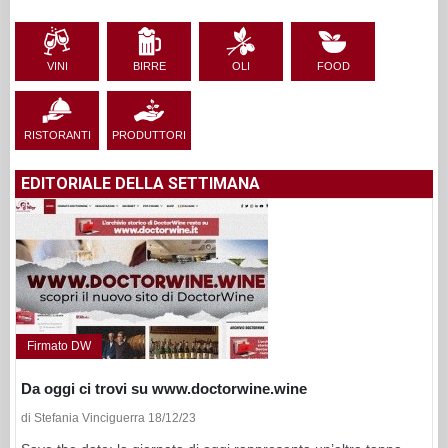
VINI
BIRRE
OLI
FOOD
RISTORANTI
PRODUTTORI
EDITORIALE DELLA SETTIMANA
Firmato DW
Da oggi ci trovi su www.doctorwine.wine
di Stefania Vinciguerra 18/12/23