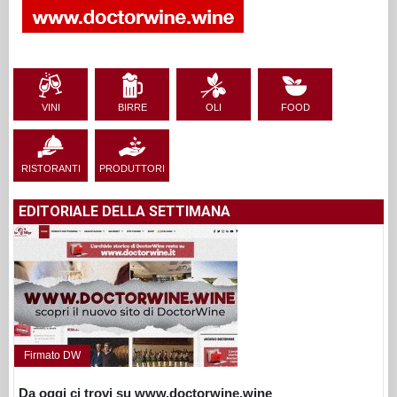
VINI
BIRRE
OLI
FOOD
RISTORANTI
PRODUTTORI
EDITORIALE DELLA SETTIMANA
Firmato DW
Da oggi ci trovi su www.doctorwine.wine