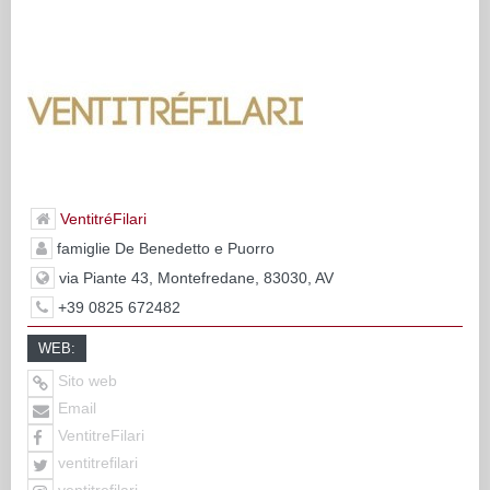
VentitréFilari
famiglie De Benedetto e Puorro
via Piante 43, Montefredane, 83030, AV
+39 0825 672482
WEB:
Sito web
Email
VentitreFilari
ventitrefilari
ventitrefilari