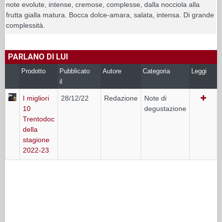
note evolute, intense, cremose, complesse, dalla nocciola alla
frutta gialla matura. Bocca dolce-amara, salata, intensa. Di grande
complessità.
PARLANO DI LUI
Prodotto
Pubblicato
Autore
Categoria
Leggi
il
I migliori
28/12/22
Redazione
Note di
10
degustazione
Trentodoc
della
stagione
2022-23