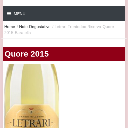
MENU
Home
/
Note-Degustative
/
Letrari-Trentodoc-Riserva-Quore-
2015-Baratella
Quore 2015