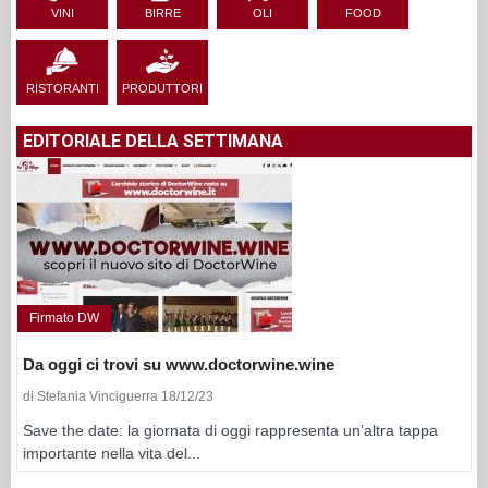
VINI
BIRRE
OLI
FOOD
RISTORANTI
PRODUTTORI
EDITORIALE DELLA SETTIMANA
Firmato DW
Da oggi ci trovi su www.doctorwine.wine
di Stefania Vinciguerra 18/12/23
Save the date: la giornata di oggi rappresenta un’altra tappa
importante nella vita del...