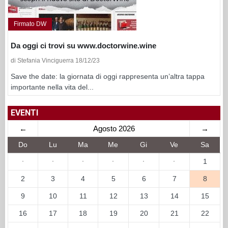
Firmato DW
Da oggi ci trovi su www.doctorwine.wine
di Stefania Vinciguerra 18/12/23
Save the date: la giornata di oggi rappresenta un’altra tappa
importante nella vita del...
EVENTI
←
Agosto 2026
→
Do
Lu
Ma
Me
Gi
Ve
Sa
·
·
·
·
·
·
1
2
3
4
5
6
7
8
9
10
11
12
13
14
15
16
17
18
19
20
21
22