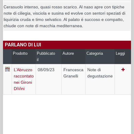
Cerasuolo intenso, quasi rosso scarico. Al naso apre con tipiche
note di ciliegia, visciola e susina ed evolve con sentori speziati di
liquirizia cruda e timo selvatico. Al palato è succoso e compatto,
chiude con note di macchia mediterranea.
PARLANO DI LUI
Prodotto
Pubblicato
Autore
Categoria
Leggi
il
L’Abruzzo
08/09/23
Francesca
Note di
raccontato
Granelli
degustazione
nei Gironi
DiVini