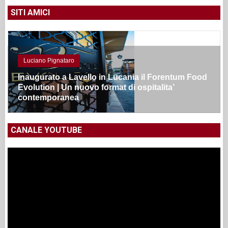
SITI AMICI
Luciano Pignataro
Inaugurato a Lavello in Lucania il Forentum Food
Evolution | Un nuovo format di ospitalita’
contemporanea
CANALE YOUTUBE