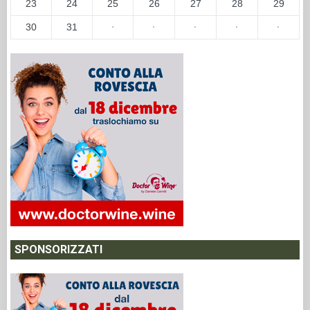
23
24
25
26
27
28
29
30
31
·
·
·
·
·
SPONSORIZZATI