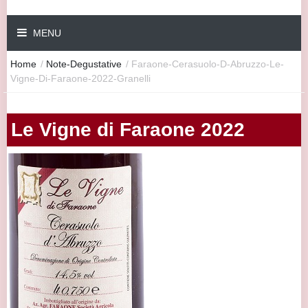
MENU
Home
/
Note-Degustative
/
Faraone-Cerasuolo-D-Abruzzo-Le-
Vigne-Di-Faraone-2022-Granelli
Le Vigne di Faraone 2022