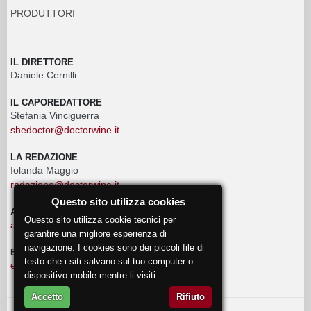
PRODUTTORI
IL DIRETTORE
Daniele Cernilli
IL CAPOREDATTORE
Stefania Vinciguerra
shedoctor@doctorwine.it
LA REDAZIONE
Iolanda Maggio
redazione@doctorwine.it
Questo sito utilizza cookies
ADVERTISING
Questo sito utilizza cookie tecnici per
advertising@doctorwine.it
garantire una migliore esperienza di
navigazione. I cookies sono dei piccoli file di
EVENTI
testo che i siti salvano sul tuo computer o
eventi@doctorwine.it
dispositivo mobile mentre li visiti.
Accetto
Rifiuto