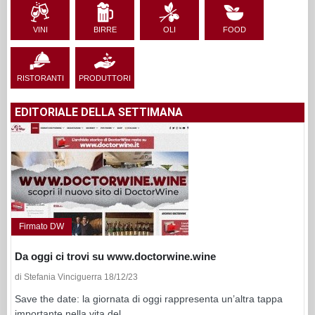
VINI
BIRRE
OLI
FOOD
RISTORANTI
PRODUTTORI
EDITORIALE DELLA SETTIMANA
Firmato DW
Da oggi ci trovi su www.doctorwine.wine
di Stefania Vinciguerra 18/12/23
Save the date: la giornata di oggi rappresenta un’altra tappa
importante nella vita del...