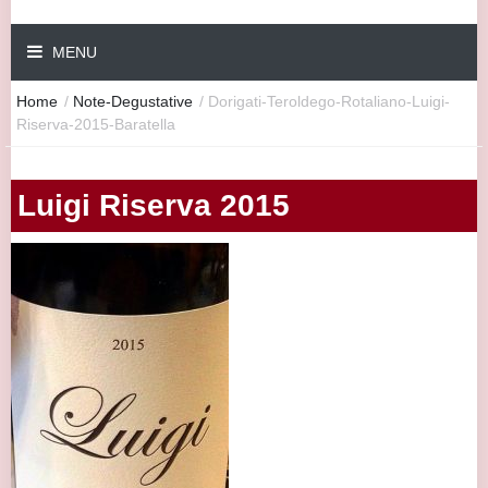
MENU
Home
/
Note-Degustative
/
Dorigati-Teroldego-Rotaliano-Luigi-
Riserva-2015-Baratella
Luigi Riserva 2015