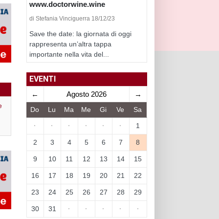
www.doctorwine.wine
di Stefania Vinciguerra 18/12/23
Save the date: la giornata di oggi
rappresenta un’altra tappa
importante nella vita del...
EVENTI
←
Agosto 2026
→
e
Do
Lu
Ma
Me
Gi
Ve
Sa
·
·
·
·
·
·
1
2
3
4
5
6
7
8
9
10
11
12
13
14
15
16
17
18
19
20
21
22
23
24
25
26
27
28
29
30
31
·
·
·
·
·