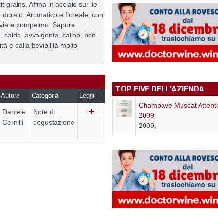
 grains. Affina in acciaio sur lie
o dorato. Aromatico e floreale, con
alvia e pompelmo. Sapore
 caldo, avvolgente, salino, ben
ità e dalla bevibilità molto
TOP FIVE DELL'AZIENDA
Autore
Categoria
Leggi
Chambave Muscat Attent
Daniele
Note di
2009
Cernilli
degustazione
2009,