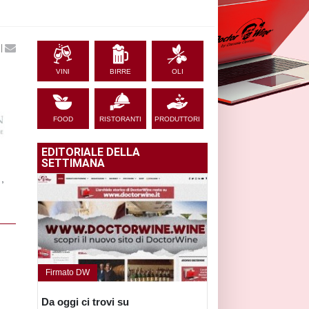
|
VINI
BIRRE
OLI
FOOD
RISTORANTI
PRODUTTORI
EDITORIALE DELLA
SETTIMANA
,
Firmato DW
Da oggi ci trovi su