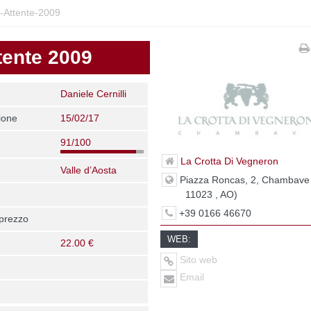
Attente-2009
ente 2009
Daniele Cernilli
ione
15/02/17
91/100
La Crotta Di Vegneron
Valle d’Aosta
Piazza Roncas, 2, Chambave 
11023 , AO)
+39 0166 46670
 prezzo
WEB:
22.00 €
Sito web
Email