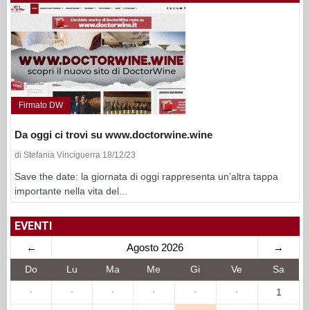
Firmato DW
Da oggi ci trovi su www.doctorwine.wine
di Stefania Vinciguerra 18/12/23
Save the date: la giornata di oggi rappresenta un’altra tappa
importante nella vita del...
EVENTI
←
Agosto 2026
→
Do
Lu
Ma
Me
Gi
Ve
Sa
·
·
·
·
·
·
1