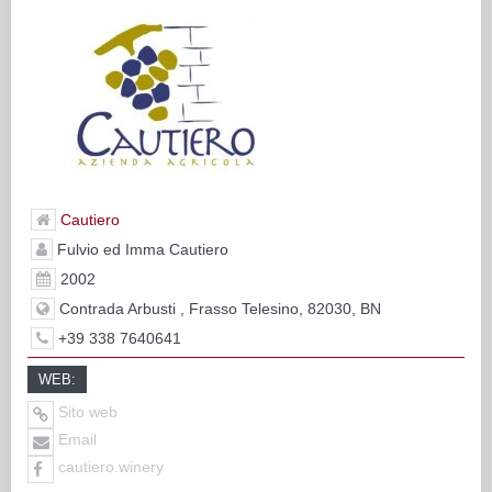
Cautiero
Fulvio ed Imma Cautiero
2002
Contrada Arbusti , Frasso Telesino, 82030, BN
+39 338 7640641
WEB:
Sito web
Email
cautiero.winery