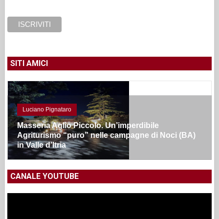
SITI AMICI
Luciano Pignataro
Masseria Aglio Piccolo. Un’imperdibile
Agriturismo “puro” nelle campagne di Noci (BA)
in Valle d’Itria
CANALE YOUTUBE