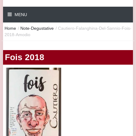
MENU
Home
/
Note-Degustative
/
Cautiero-Falanghina-Del-Sannio-Fois-
2018-Amodio
Fois 2018