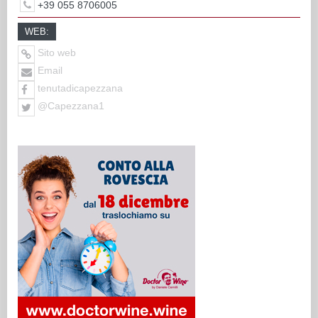
+39 055 8706005
WEB:
Sito web
Email
tenutadicapezzana
@Capezzana1