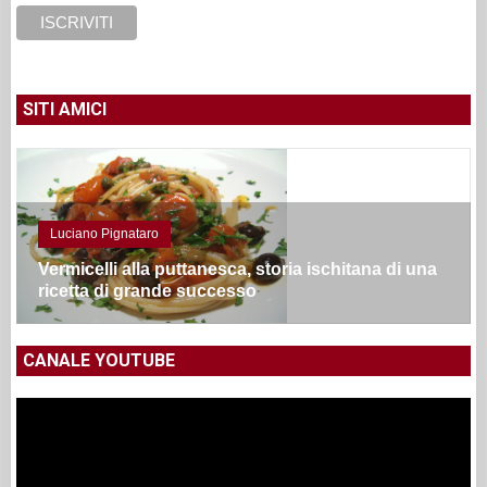
SITI AMICI
Luciano Pignataro
Vermicelli alla puttanesca, storia ischitana di una
ricetta di grande successo
CANALE YOUTUBE