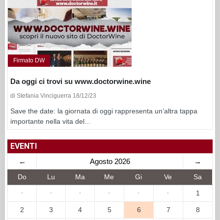
Firmato DW
Da oggi ci trovi su www.doctorwine.wine
di Stefania Vinciguerra 18/12/23
Save the date: la giornata di oggi rappresenta un’altra tappa
importante nella vita del...
EVENTI
←
Agosto 2026
→
Do
Lu
Ma
Me
Gi
Ve
Sa
·
·
·
·
·
·
1
2
3
4
5
6
7
8