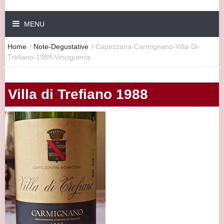
MENU
Home
/
Note-Degustative
/
Capezzana-Carmignano-Villa-Di-
Trefiano-1988-Vinciguerra
Villa di Trefiano 1988