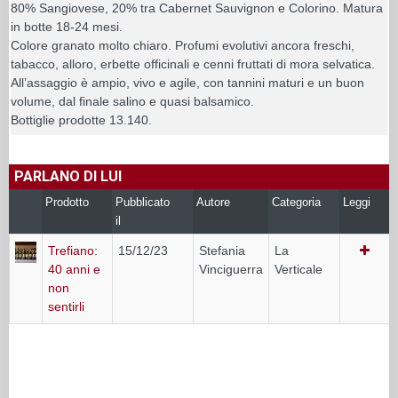
80% Sangiovese, 20% tra Cabernet Sauvignon e Colorino. Matura
in botte 18-24 mesi.
Colore granato molto chiaro. Profumi evolutivi ancora freschi,
tabacco, alloro, erbette officinali e cenni fruttati di mora selvatica.
All’assaggio è ampio, vivo e agile, con tannini maturi e un buon
volume, dal finale salino e quasi balsamico.
Bottiglie prodotte 13.140.
PARLANO DI LUI
Prodotto
Pubblicato
Autore
Categoria
Leggi
il
Trefiano:
15/12/23
Stefania
La
40 anni e
Vinciguerra
Verticale
non
sentirli