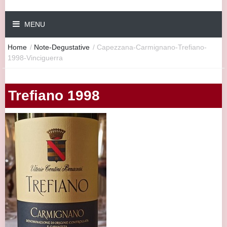
MENU
Home
/
Note-Degustative
/
Capezzana-Carmignano-Trefiano-
1998-Vinciguerra
Trefiano 1998