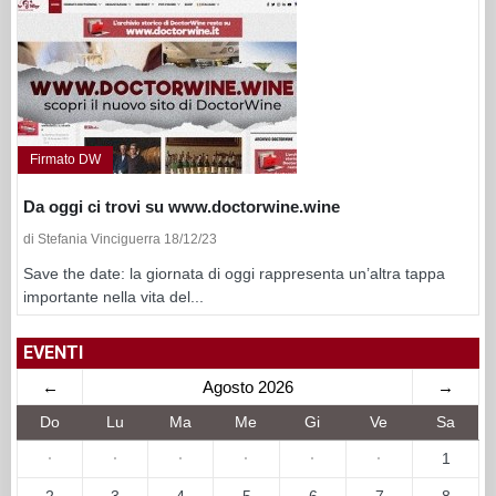
Firmato DW
Da oggi ci trovi su www.doctorwine.wine
di Stefania Vinciguerra 18/12/23
Save the date: la giornata di oggi rappresenta un’altra tappa
importante nella vita del...
EVENTI
←
Agosto 2026
→
Do
Lu
Ma
Me
Gi
Ve
Sa
·
·
·
·
·
·
1
2
3
4
5
6
7
8