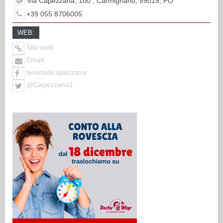
Via Capezzana, 100 , Carmignano, 59015, PO
+39 055 8706005
WEB:
Sito web
Email
tenutadicapezzana
@Capezzana1