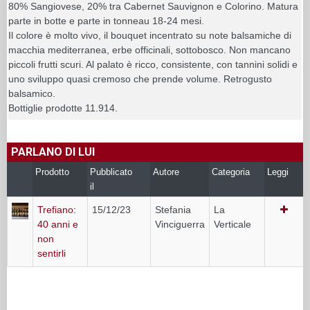
80% Sangiovese, 20% tra Cabernet Sauvignon e Colorino. Matura
parte in botte e parte in tonneau 18-24 mesi.
Il colore è molto vivo, il bouquet incentrato su note balsamiche di
macchia mediterranea, erbe officinali, sottobosco. Non mancano
piccoli frutti scuri. Al palato è ricco, consistente, con tannini solidi e
uno sviluppo quasi cremoso che prende volume. Retrogusto
balsamico.
Bottiglie prodotte 11.914.
PARLANO DI LUI
Prodotto
Pubblicato
Autore
Categoria
Leggi
il
Trefiano:
15/12/23
Stefania
La
40 anni e
Vinciguerra
Verticale
non
sentirli