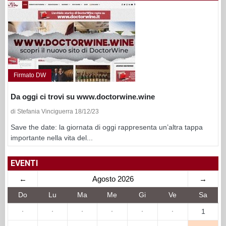
Firmato DW
Da oggi ci trovi su www.doctorwine.wine
di Stefania Vinciguerra 18/12/23
Save the date: la giornata di oggi rappresenta un’altra tappa
importante nella vita del...
EVENTI
←
Agosto 2026
→
Do
Lu
Ma
Me
Gi
Ve
Sa
·
·
·
·
·
·
1