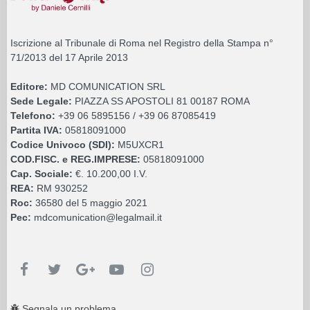
Iscrizione al Tribunale di Roma nel Registro della Stampa n°
71/2013 del 17 Aprile 2013
Editore:
MD COMUNICATION SRL
Sede Legale:
PIAZZA SS APOSTOLI 81 00187 ROMA
Telefono:
+39 06 5895156 / +39 06 87085419
Partita IVA:
05818091000
Codice Univoco (SDI):
M5UXCR1
COD.FISC. e REG.IMPRESE:
05818091000
Cap. Sociale:
€. 10.200,00 I.V.
REA:
RM 930252
Roc:
36580 del 5 maggio 2021
Pec:
mdcomunication@legalmail.it
Segnala un problema