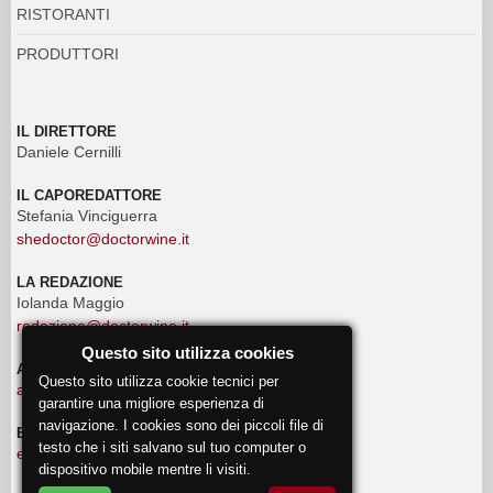
RISTORANTI
PRODUTTORI
IL DIRETTORE
Daniele Cernilli
IL CAPOREDATTORE
Stefania Vinciguerra
shedoctor@doctorwine.it
LA REDAZIONE
Iolanda Maggio
redazione@doctorwine.it
Questo sito utilizza cookies
ADVERTISING
Questo sito utilizza cookie tecnici per
advertising@doctorwine.it
garantire una migliore esperienza di
navigazione. I cookies sono dei piccoli file di
EVENTI
testo che i siti salvano sul tuo computer o
eventi@doctorwine.it
dispositivo mobile mentre li visiti.