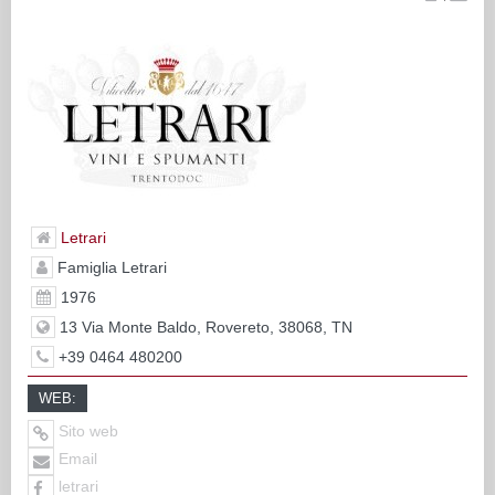
Letrari
Famiglia Letrari
1976
13 Via Monte Baldo, Rovereto, 38068, TN
+39 0464 480200
WEB:
Sito web
Email
letrari