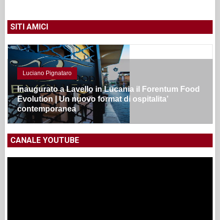
SITI AMICI
Luciano Pignataro
Inaugurato a Lavello in Lucania il Forentum Food
Evolution | Un nuovo format di ospitalita’
contemporanea
CANALE YOUTUBE