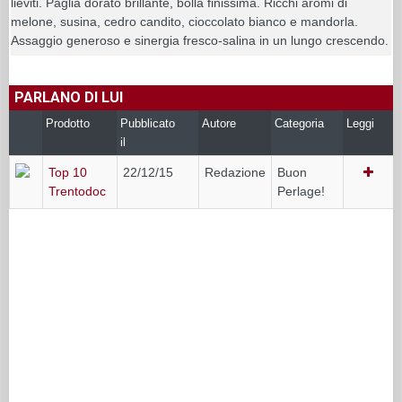
lieviti. Paglia dorato brillante, bolla finissima. Ricchi aromi di
melone, susina, cedro candito, cioccolato bianco e mandorla.
Assaggio generoso e sinergia fresco-salina in un lungo crescendo.
PARLANO DI LUI
Prodotto
Pubblicato
Autore
Categoria
Leggi
il
Top 10
22/12/15
Redazione
Buon
Trentodoc
Perlage!