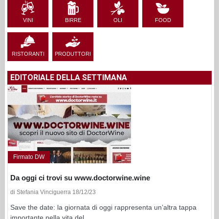
VINI
BIRRE
OLI
FOOD
RISTORANTI
PRODUTTORI
EDITORIALE DELLA SETTIMANA
Firmato DW
Da oggi ci trovi su www.doctorwine.wine
di Stefania Vinciguerra 18/12/23
Save the date: la giornata di oggi rappresenta un’altra tappa
importante nella vita del...