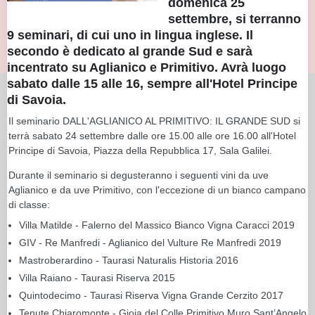
domenica 25
settembre, si terranno
9 seminari, di cui uno in lingua inglese. Il
secondo è dedicato al grande Sud e sarà
incentrato su Aglianico e Primitivo. Avrà luogo
sabato dalle 15 alle 16, sempre all'Hotel Principe
di Savoia.
Il seminario DALL'AGLIANICO AL PRIMITIVO: IL GRANDE SUD si
terrà sabato 24 settembre dalle ore 15.00 alle ore 16.00 all'Hotel
Principe di Savoia, Piazza della Repubblica 17, Sala Galilei.
Durante il seminario si degusteranno i seguenti vini da uve
Aglianico e da uve Primitivo, con l'eccezione di un bianco campano
di classe:
Villa Matilde - Falerno del Massico Bianco Vigna Caracci 2019
GIV - Re Manfredi - Aglianico del Vulture Re Manfredi 2019
Mastroberardino - Taurasi Naturalis Historia 2016
Villa Raiano - Taurasi Riserva 2015
Quintodecimo - Taurasi Riserva Vigna Grande Cerzito 2017
Tenute Chiaromonte - Gioia del Colle Primitivo Muro Sant’Angelo