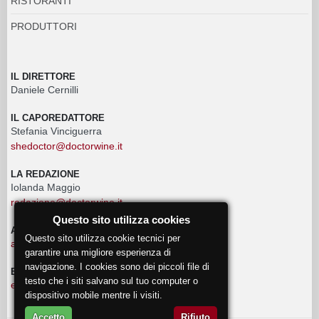
RISTORANTI
PRODUTTORI
IL DIRETTORE
Daniele Cernilli
IL CAPOREDATTORE
Stefania Vinciguerra
shedoctor@doctorwine.it
LA REDAZIONE
Iolanda Maggio
redazione@doctorwine.it
Questo sito utilizza cookies
ADVERTISING
Questo sito utilizza cookie tecnici per
advertising@doctorwine.it
garantire una migliore esperienza di
navigazione. I cookies sono dei piccoli file di
EVENTI
testo che i siti salvano sul tuo computer o
eventi@doctorwine.it
dispositivo mobile mentre li visiti.
Accetto
Rifiuto