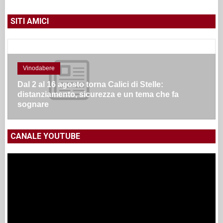
SITI AMICI
Vinodabere
Dal 2 al 16 agosto torna Calici di Stelle:
distanziamento, sicurezza e un tema che fa
sognare
CANALE YOUTUBE