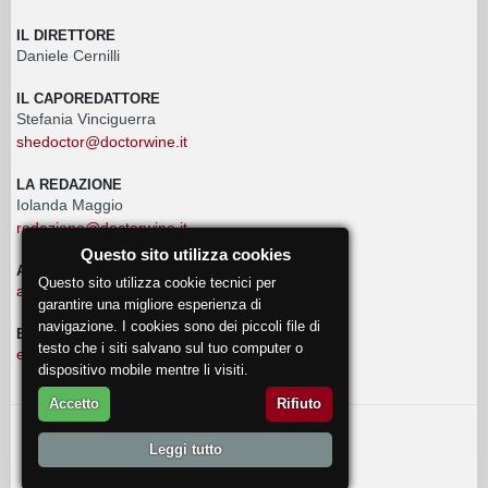
IL DIRETTORE
Daniele Cernilli
IL CAPOREDATTORE
Stefania Vinciguerra
shedoctor@doctorwine.it
LA REDAZIONE
Iolanda Maggio
redazione@doctorwine.it
Questo sito utilizza cookies
ADVERTISING
Questo sito utilizza cookie tecnici per
advertising@doctorwine.it
garantire una migliore esperienza di
navigazione. I cookies sono dei piccoli file di
EVENTI
testo che i siti salvano sul tuo computer o
eventi@doctorwine.it
dispositivo mobile mentre li visiti.
Accetto
Rifiuto
© 2018
DoctorWine
.
Leggi tutto
Chi Siamo
Autori
Contattaci
Privacy