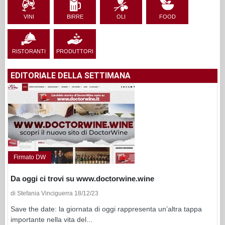
VINI
BIRRE
OLI
FOOD
RISTORANTI
PRODUTTORI
EDITORIALE DELLA SETTIMANA
Firmato DW
Da oggi ci trovi su www.doctorwine.wine
di Stefania Vinciguerra 18/12/23
Save the date: la giornata di oggi rappresenta un’altra tappa
importante nella vita del...