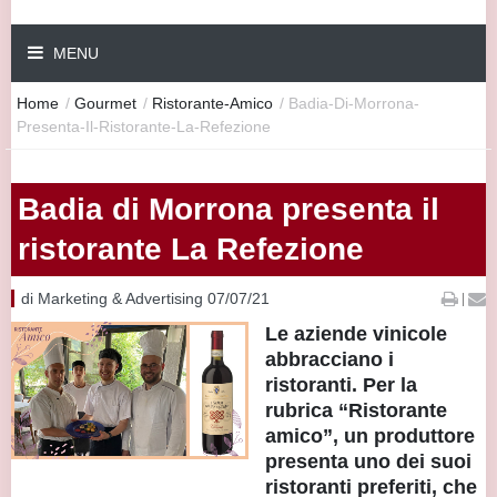
MENU
Home
/
Gourmet
/
Ristorante-Amico
/
Badia-Di-Morrona-
Presenta-Il-Ristorante-La-Refezione
Badia di Morrona presenta il
ristorante La Refezione
di Marketing & Advertising 07/07/21
|
Le aziende vinicole
abbracciano i
ristoranti. Per la
rubrica “Ristorante
amico”, un produttore
presenta uno dei suoi
ristoranti preferiti, che