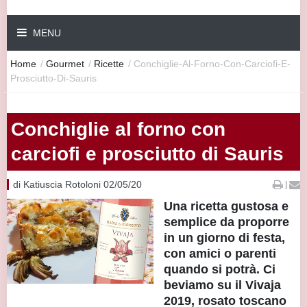
MENU
Home
/
Gourmet
/
Ricette
/
Conchiglie-Al-Forno-Con-Carciofi-E-
Prosciutto-Di-Sauris
Conchiglie al forno con
carciofi e prosciutto di Sauris
di Katiuscia Rotoloni 02/05/20
|
Una ricetta gustosa e
semplice da proporre
in un giorno di festa,
con amici o parenti
quando si potrà. Ci
beviamo su il Vivaja
2019, rosato toscano