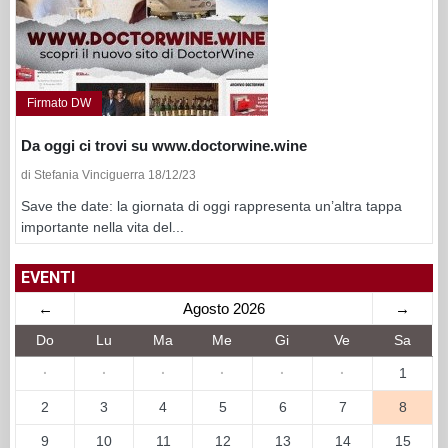
Firmato DW
Da oggi ci trovi su www.doctorwine.wine
di Stefania Vinciguerra 18/12/23
Save the date: la giornata di oggi rappresenta un’altra tappa
importante nella vita del...
EVENTI
←
Agosto 2026
→
Do
Lu
Ma
Me
Gi
Ve
Sa
·
·
·
·
·
·
1
2
3
4
5
6
7
8
9
10
11
12
13
14
15