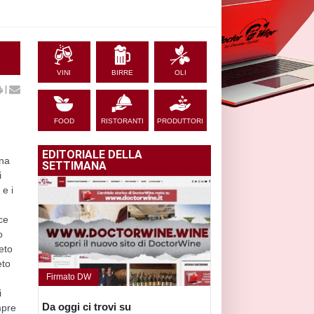
VINI
BIRRE
OLI
|
FOOD
RISTORANTI
PRODUTTORI
EDITORIALE DELLA
una
SETTIMANA
i
 e i
ce
o
eto
eto
Firmato DW
i
Da oggi ci trovi su
mpre