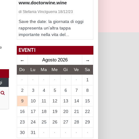
www.doctorwine.wine
di Stefania Vinciguerra 18/12/23
Save the date: la giornata di oggi
rappresenta un’altra tappa
importante nella vita del...
e
EVENTI
←
Agosto 2026
→
Do
Lu
Ma
Me
Gi
Ve
Sa
·
·
·
·
·
·
1
gi
2
3
4
5
6
7
8
9
10
11
12
13
14
15
16
17
18
19
20
21
22
23
24
25
26
27
28
29
30
31
·
·
·
·
·