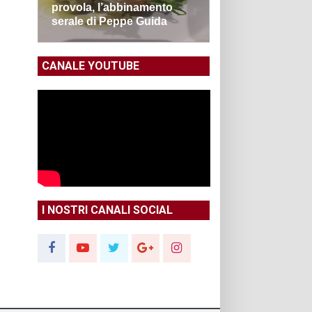
provola, l’abbinamento
serale di Peppe Guida
CANALE YOUTUBE
I NOSTRI CANALI SOCIAL