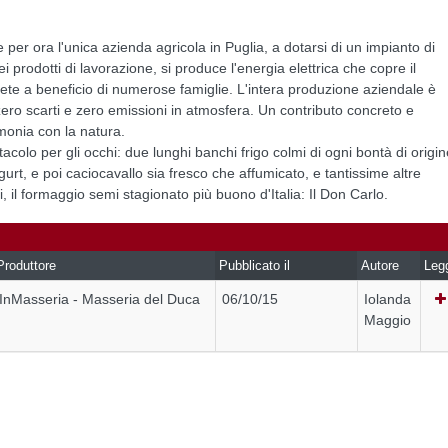
e per ora l'unica azienda agricola in Puglia, a dotarsi di un impianto di
 prodotti di lavorazione, si produce l'energia elettrica che copre il
ete a beneficio di numerose famiglie. L'intera produzione aziendale è
ro scarti e zero emissioni in atmosfera. Un contributo concreto e
rmonia con la natura.
colo per gli occhi: due lunghi banchi frigo colmi di ogni bontà di origin
urt, e poi caciocavallo sia fresco che affumicato, e tantissime altre
, il formaggio semi stagionato più buono d'Italia: Il Don Carlo.
Produttore
Pubblicato il
Autore
Leg
InMasseria - Masseria del Duca
06/10/15
Iolanda
Maggio