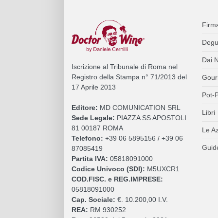
Firm
Degu
Dai N
Iscrizione al Tribunale di Roma nel
Registro della Stampa n° 71/2013 del
Gour
17 Aprile 2013
Pot-P
Editore:
MD COMUNICATION SRL
Libri
Sede Legale:
PIAZZA SS APOSTOLI
81 00187 ROMA
Le A
Telefono:
+39 06 5895156 / +39 06
Guide
87085419
Partita IVA:
05818091000
Codice Univoco (SDI):
M5UXCR1
COD.FISC. e REG.IMPRESE:
05818091000
Cap. Sociale:
€. 10.200,00 I.V.
REA:
RM 930252