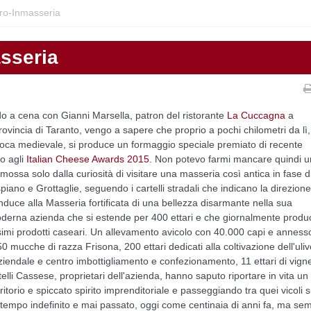
uro-Inmasseria
asseria
o a cena con Gianni Marsella, patron del ristorante
La Cuccagna
a
rovincia di Taranto, vengo a sapere che proprio a pochi chilometri da lì,
epoca medievale, si produce un formaggio speciale premiato di recente
o agli
Italian Cheese Awards 2015
. Non potevo farmi mancare quindi 
mossa solo dalla curiosità di visitare una masseria così antica in fase d
piano e Grottaglie, seguendo i cartelli stradali che indicano la direzione
nduce alla Masseria fortificata di una bellezza disarmante nella sua
oderna azienda che si estende per 400 ettari e che giornalmente produ
issimi prodotti caseari. Un allevamento avicolo con 40.000 capi e anness
0 mucche di razza Frisona, 200 ettari dedicati alla coltivazione dell'uliv
aziendale e centro imbottigliamento e confezionamento, 11 ettari di vign
elli Cassese, proprietari dell'azienda, hanno saputo riportare in vita un
torio e spiccato spirito imprenditoriale e passeggiando tra quei vicoli s
tempo indefinito e mai passato, oggi come centinaia di anni fa, ma se