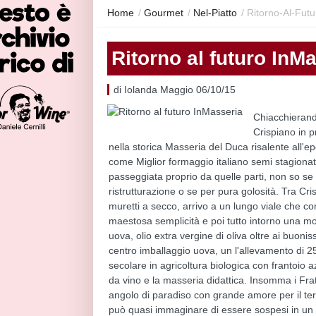
Home
/
Gourmet
/
Nel-Piatto
/
Ritorno-Al-Fut
Ritorno al futuro InM
di Iolanda Maggio 06/10/15
Chiacchierand
Crispiano in p
nella storica Masseria del Duca risalente all'
come Miglior formaggio italiano semi stagionat
passeggiata proprio da quelle parti, non so se 
ristrutturazione o se per pura golosità. Tra Cris
muretti a secco, arrivo a un lungo viale che co
maestosa semplicità e poi tutto intorno una m
uova, olio extra vergine di oliva oltre ai buon
centro imballaggio uova, un l'allevamento di 25
secolare in agricoltura biologica con frantoio 
da vino e la masseria didattica. Insomma i Frat
angolo di paradiso con grande amore per il terri
può quasi immaginare di essere sospesi in un 