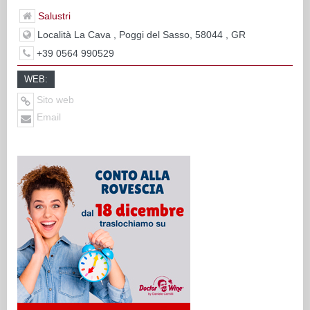
Salustri
Località La Cava , Poggi del Sasso, 58044 , GR
+39 0564 990529
WEB:
Sito web
Email