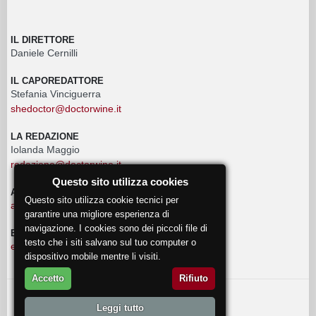
IL DIRETTORE
Daniele Cernilli
IL CAPOREDATTORE
Stefania Vinciguerra
shedoctor@doctorwine.it
LA REDAZIONE
Iolanda Maggio
redazione@doctorwine.it
Questo sito utilizza cookies
ADVERTISING
Questo sito utilizza cookie tecnici per
advertising@doctorwine.it
garantire una migliore esperienza di
navigazione. I cookies sono dei piccoli file di
EVENTI
testo che i siti salvano sul tuo computer o
eventi@doctorwine.it
dispositivo mobile mentre li visiti.
Accetto
Rifiuto
© 2018
DoctorWine
.
Leggi tutto