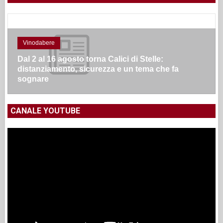
Vinodabere
Dal 2 al 16 agosto torna Calici di Stelle:
distanziamento, sicurezza e un tema che fa
sognare
CANALE YOUTUBE