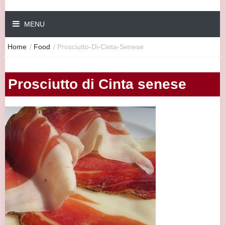
MENU
Home
/
Food
/
Prosciutto-Di-Cinta-Senese
Prosciutto di Cinta senese