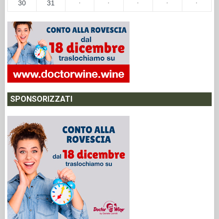
30
31
·
·
·
·
·
SPONSORIZZATI