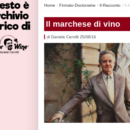
Home
/
Firmato-Doctorwine
/
Il-Racconto
/
Il
Il marchese di vino
di Daniele Cernilli 25/08/16