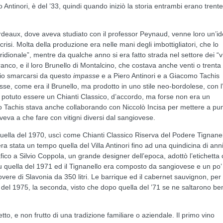
Antinori, è del ’33, quindi quando iniziò la storia entrambi erano trent
rdeaux, dove aveva studiato con il professor Peynaud, venne loro un’id
crisi. Molta della produzione era nelle mani degli imbottigliatori, che lo
dionale”, mentre da qualche anno si era fatto strada nel settore dei “v
Franco, e il loro Brunello di Montalcino, che costava anche venti o trenta
rio smarcarsi da questo
impasse
e a Piero Antinori e a Giacomo Tachis
sse, come era il Brunello, ma prodotto in uno stile neo-bordolese, con l
be potuto essere un Chianti Classico, d’accordo, ma forse non era un
o Tachis stava anche collaborando con Niccolò Incisa per mettere a punt
eva a che fare con vitigni diversi dal sangiovese.
quella del 1970, uscì come Chianti Classico Riserva del Podere Tignanel
ra stata un tempo quella del Villa Antinori fino ad una quindicina di ann
afico a Silvio Coppola, un grande designer dell’epoca, adottò l’etichetta
 quella del 1971 ed il Tignanello era composto da sangiovese e un po’ 
vere di Slavonia da 350 litri. Le barrique ed il cabernet sauvignon, per i
 del 1975, la seconda, visto che dopo quella del ’71 se ne saltarono be
to, e non frutto di una tradizione familiare o aziendale. Il primo vino