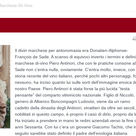
-Marchese-Di-Vino
Il divin marchese per antonomasia era Donatien-Alphonse-
François de Sade. A scanso di equivoci inverto i termini e defin
marchese di-vino Piero Antinori, che con le pratiche consone al
Sade non c’entra nulla, ovviamente. C’entra molto, invece, con 
storia recente del vino italiano, perché pochi altri personaggi, f
nessuno, ha inciso quanto lui sulle sorti dell’immagine enoica d
nostro Paese. Piero Antinori è stata forse la più lucida “testa
pensante” del comparto vitivinicolo nazionale. Figlio di Niccolò,
genero di Alberico Boncompagni Ludovisi, viene da un ramo
cadetto della dinastia degli Antinori, vinattieri da oltre sei secoli
nobilitati in questo campo, è proprio il caso di dirlo, proprio da l
Ha iniziato a prendere in mano le redini aziendali verso la fine 
anni Sessanta. Con lui c’era un giovane Giacomo Tachis, che i
seguito sarebbe stato definito il padre dell’enologia italiana