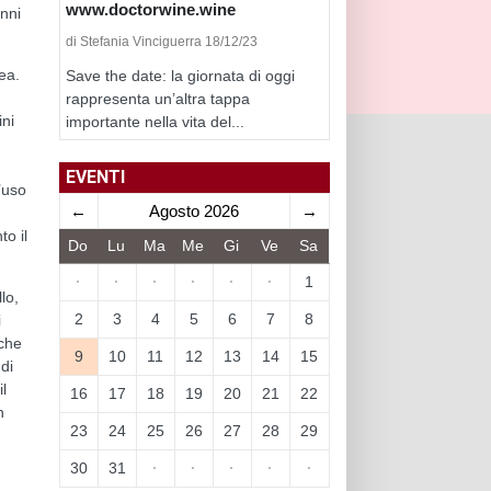
www.doctorwine.wine
enni
di Stefania Vinciguerra 18/12/23
ea.
Save the date: la giornata di oggi
rappresenta un’altra tappa
ini
importante nella vita del...
EVENTI
’uso
←
Agosto 2026
→
o il
Do
Lu
Ma
Me
Gi
Ve
Sa
·
·
·
·
·
·
1
lo,
2
3
4
5
6
7
8
i
 che
9
10
11
12
13
14
15
di
l
16
17
18
19
20
21
22
n
23
24
25
26
27
28
29
30
31
·
·
·
·
·