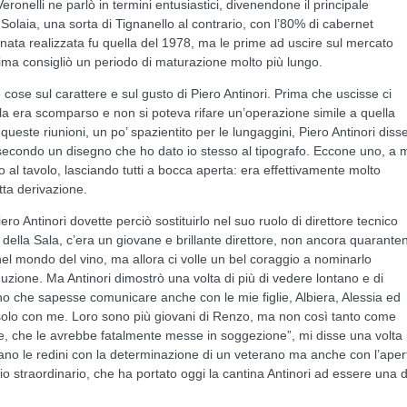
ronelli ne parlò in termini entusiastici, divenendone il principale
Solaia, una sorta di Tignanello al contrario, con l’80% di cabernet
ata realizzata fu quella del 1978, ma le prime ad uscire sul mercato
prima consigliò un periodo di maturazione molto più lungo.
cose sul carattere e sul gusto di Piero Antinori. Prima che uscisse ci
ola era scomparso e non si poteva rifare un’operazione simile a quella
queste riunioni, un po’ spazientito per le lungaggini, Piero Antinori diss
ita secondo un disegno che ho dato io stesso al tipografo. Eccone uno, a 
o al tavolo, lasciando tutti a bocca aperta: era effettivamente molto
tta derivazione.
 Antinori dovette perciò sostituirlo nel suo ruolo di direttore tecnico
lo della Sala, c’era un giovane e brillante direttore, non ancora quarante
l mondo del vino, ma allora ci volle un bel coraggio a nominarlo
uzione. Ma Antinori dimostrò una volta di più di vedere lontano e di
o che sapesse comunicare anche con le mie figlie, Albiera, Alessia ed
n solo con me. Loro sono più giovani di Renzo, ma non così tanto come
, che le avrebbe fatalmente messe in soggezione”, mi disse una volta
ano le redini con la determinazione di un veterano ma anche con l’aper
o straordinario, che ha portato oggi la cantina Antinori ad essere una d