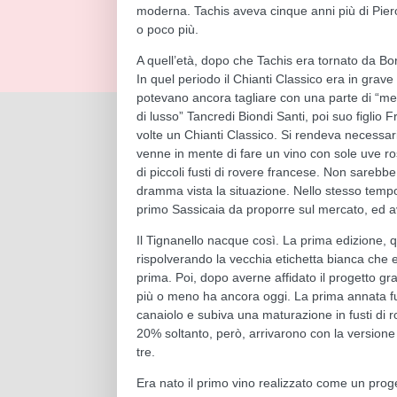
moderna. Tachis aveva cinque anni più di Piero 
o poco più.
A quell’età, dopo che Tachis era tornato da Bo
In quel periodo il Chianti Classico era in grave 
potevano ancora tagliare con una parte di “meri
di lusso” Tancredi Biondi Santi, poi suo figlio 
volte un Chianti Classico. Si rendeva necessa
venne in mente di fare un vino con sole uve ro
di piccoli fusti di rovere francese. Non sareb
dramma vista la situazione. Nello stesso temp
primo Sassicaia da proporre sul mercato, ed av
Il Tignanello nacque così. La prima edizione, 
rispolverando la vecchia etichetta bianca che e
prima. Poi, dopo averne affidato il progetto gr
più o meno ha ancora oggi. La prima annata fu
canaiolo e subiva una maturazione in fusti di ro
20% soltanto, però, arrivarono con la versione
tre.
Era nato il primo vino realizzato come un proget