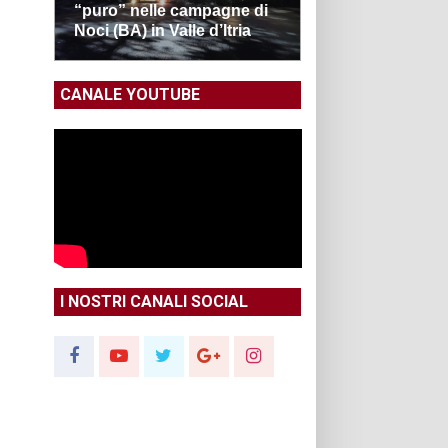
“puro” nelle campagne di
Noci (BA) in Valle d’Itria
CANALE YOUTUBE
I NOSTRI CANALI SOCIAL