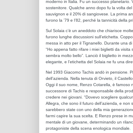
moderno in Italia. Fu un successo planetario. Ve
sostenitore. Qualche anno dopo fu la volta del 
sauvignon e il 20% di sangiovese. La prima ann
furono la ’79 e l’82, perché la tannicità della 
Sul Solaia c’è un aneddoto che chiarisce molte 
furono lunghe discussioni sull’etichetta. Copp
messa in atto per il Tignanello. Durante una di 
“Ho appena fatto rifare i miei biglietti da vis
sembra molto bello”. Lanciò il biglietto in mezz
elegante, e l’etichetta del Solaia ne fu una dire
Nel 1993 Giacomo Tachis andò in pensione. Piero
dell’azienda. Nella tenuta di Orvieto, il Castel
Oggi il suo nome, Renzo Cotarella, è famoso ne
successore di Tachis e responsabile della prod
credere nei giovani. “Dovevo scegliere qualcun
Allegra, che sono il futuro dell’azienda, e no
sarebbero state con uno della mia generazione
farmi capire la sua scelta. E Renzo prese in m
mentale di un giovane, determinando un rilanci
protagoniste della scena enologica mondiale.