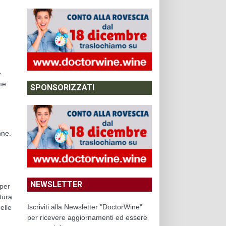
e
me
SPONSORIZZATI
nne.
NEWSLETTER
 per
tura
Iscriviti alla Newsletter "DoctorWine"
elle
per ricevere aggiornamenti ed essere