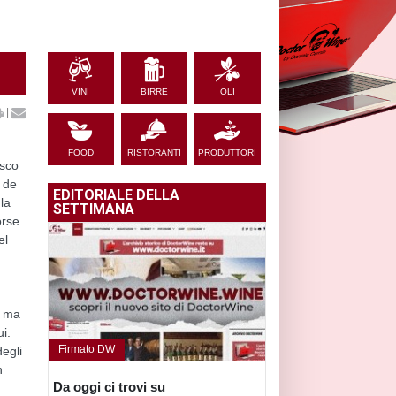
VINI
BIRRE
OLI
|
FOOD
RISTORANTI
PRODUTTORI
isco
 de
EDITORIALE DELLA
la
SETTIMANA
orse
el
, ma
ui.
Firmato DW
degli
n
Da oggi ci trovi su