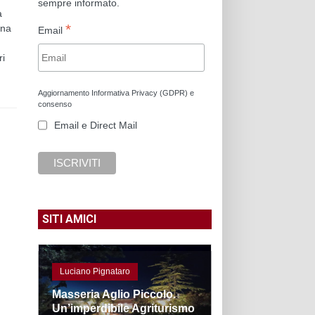
sempre informato.
a
*
Una
Email
ri
Aggiornamento Informativa Privacy (GDPR) e
consenso
Email e Direct Mail
SITI AMICI
Luciano Pignataro
Masseria Aglio Piccolo.
Un’imperdibile Agriturismo