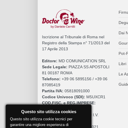
Firm
Degu
Dai N
Iscrizione al Tribunale di Roma nel
Registro della Stampa n° 71/2013 del
Gour
17 Aprile 2013
Pot-P
Editore:
MD COMUNICATION SRL
Libri
Sede Legale:
PIAZZA SS APOSTOLI
81 00187 ROMA
Le A
Telefono:
+39 06 5895156 / +39 06
Guide
87085419
Partita IVA:
05818091000
Codice Univoco (SDI):
M5UXCR1
COD.FISC. e REG.IMPRESE:
05818091000
Questo sito utilizza cookies
Cap. Sociale:
€. 10.200,00 I.V.
Questo sito utilizza cookie tecnici per
REA:
RM 930252
garantire una migliore esperienza di
Roc:
36580 del 5 maggio 2021