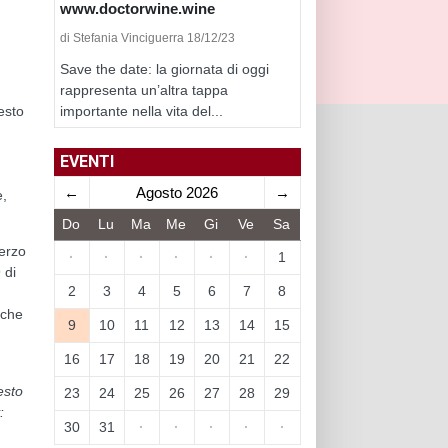
www.doctorwine.wine
di Stefania Vinciguerra 18/12/23
Save the date: la giornata di oggi
rappresenta un’altra tappa
importante nella vita del...
esto
EVENTI
←
Agosto 2026
→
e,
Do
Lu
Ma
Me
Gi
Ve
Sa
terzo
·
·
·
·
·
·
1
 di
2
3
4
5
6
7
8
 che
9
10
11
12
13
14
15
16
17
18
19
20
21
22
esto
23
24
25
26
27
28
29
:
30
31
·
·
·
·
·