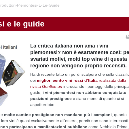
Produttori-Piemontesi-E-Le-Guide
i e le guide
La critica italiana non ama i vini
piemontesi? Non è esattamente così: pe
svariati motivi, molti top wine di questa
regione non vengono proprio recensiti.
Ha di recente fatto un po’ di scalpore che sulla classifi
dei
migliori cento vini rossi d’Italia
realizzata dalla
rivista
Gentleman
incrociando i punteggi delle principal
guide,
i vini piemontesi non abbiano conquistato
posizioni prestigiose
e siano meno di quanto ci si
aspetterebbe.
che
molte cantine prestigiose non mandano più i campioni
, quanto
 loro vini è quasi esclusivamente all’estero, perciò non sono interessati
i
non partecipano a manifestazioni pubbliche
come Nebbiolo Prima,