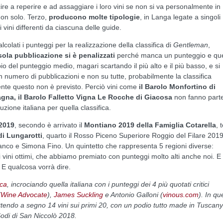
scire a reperire e ad assaggiare i loro vini se non si va personalmente in
on solo. Terzo,
producono molte tipologie
, in Langa legate a singoli
i vini differenti da ciascuna delle guide.
olati i punteggi per la realizzazione della classifica di
Gentleman
,
sola pubblicazione si è penalizzati
perché manca un punteggio e qu
cipio del punteggio medio, magari scartando il più alto e il più basso, e si
 numero di pubblicazioni e non su tutte, probabilmente la classifica
nte questo non è previsto. Perciò vini come
il Barolo Monfortino di
agna, il Barolo Falletto Vigna Le Rocche di Giacosa
non fanno part
ione italiana per quella classifica.
 2019
, secondo è arrivato il
Montiano 2019 della Famiglia Cotarella
, 
i Lungarotti
, quarto il Rosso Piceno Superiore Roggio del Filare 2019
franco e Simona Fino. Un quintetto che rappresenta 5 regioni diverse:
 vini ottimi, che abbiamo premiato con punteggi molto alti anche noi. E
. E qualcosa vorrà dire.
ica
, incrociando quella italiana con i punteggi dei 4 più quotati critici
(
Wine Advocate
),
James Suckling
e Antonio Galloni (
vinous.com
). In qu
ettendo a segno 14 vini sui primi 20, con un podio tutto made in Tuscany
Sodi di San Niccolò 2018.