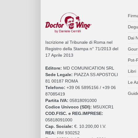
Firm
Degu
Dai N
Iscrizione al Tribunale di Roma nel
Registro della Stampa n° 71/2013 del
Gour
17 Aprile 2013
Pot-P
Editore:
MD COMUNICATION SRL
Libri
Sede Legale:
PIAZZA SS APOSTOLI
81 00187 ROMA
Le A
Telefono:
+39 06 5895156 / +39 06
Guide
87085419
Partita IVA:
05818091000
Codice Univoco (SDI):
M5UXCR1
COD.FISC. e REG.IMPRESE:
05818091000
Cap. Sociale:
€. 10.200,00 I.V.
REA:
RM 930252