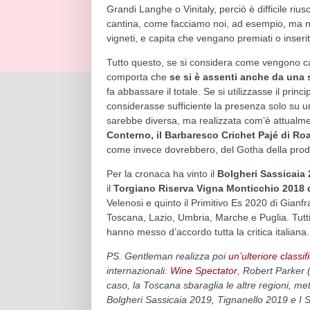
Grandi Langhe o Vinitaly, perciò è difficile riu
cantina, come facciamo noi, ad esempio, ma n
vigneti, e capita che vengano premiati o inserit
Tutto questo, se si considera come vengono calc
comporta che
se si è assenti anche da una 
fa abbassare il totale. Se si utilizzasse il prin
considerasse sufficiente la presenza solo su un
sarebbe diversa, ma realizzata com’è attualme
Conterno, il Barbaresco Crichet Pajé di Ro
come invece dovrebbero, del Gotha della produz
Per la cronaca ha vinto il
Bolgheri Sassicaia
il
Torgiano Riserva Vigna Monticchio 2018 d
Velenosi e quinto il Primitivo Es 2020 di Gian
Toscana, Lazio, Umbria, Marche e Puglia. Tutti
hanno messo d’accordo tutta la critica italiana
PS. Gentleman realizza poi
un’ulteriore classif
internazionali:
Wine Spectator
, Robert Parker 
caso, la Toscana sbaraglia le altre regioni, m
Bolgheri Sassicaia 2019, Tignanello 2019 e I 