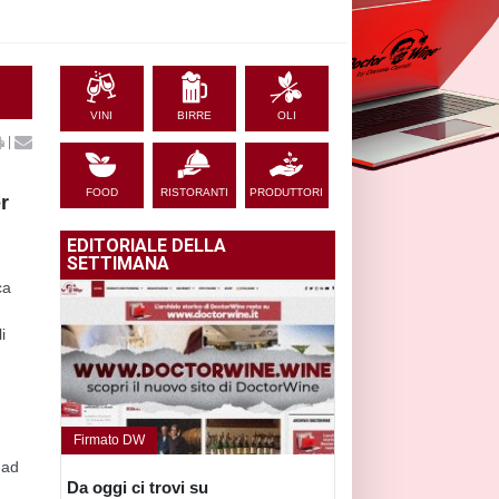
VINI
BIRRE
OLI
|
FOOD
RISTORANTI
PRODUTTORI
r
EDITORIALE DELLA
SETTIMANA
ca
i
Firmato DW
 ad
Da oggi ci trovi su