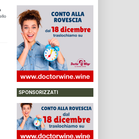
a
ello
SPONSORIZZATI