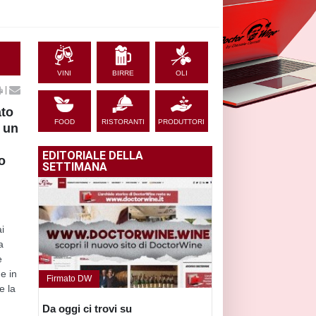
VINI
BIRRE
OLI
|
ato
FOOD
RISTORANTI
PRODUTTORI
e un
EDITORIALE DELLA
to
SETTIMANA
i
a
e
e in
Firmato DW
e la
Da oggi ci trovi su