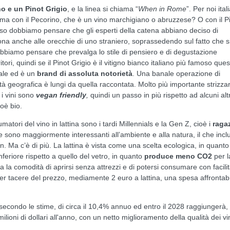
o e un Pinot Grigio
, e la linea si chiama “
When in Rome
”. Per noi ital
a con il Pecorino, che è un vino marchigiano o abruzzese? O con il P
aso dobbiamo pensare che gli esperti della catena abbiano deciso di
ona anche alle orecchie di uno straniero, soprassedendo sul fatto che s
obbiamo pensare che prevalga lo stile di pensiero e di degustazione
itori, quindi se il Pinot Grigio è il vitigno bianco italiano più famoso que
tale ed è un
brand di assoluta notorietà
. Una banale operazione di
à geografica è lungi da quella raccontata. Molto più importante strizza
 i vini sono
vegan friendly
,
quindi un passo in più rispetto ad alcuni altr
ioè bio.
matori del vino in lattina sono i tardi Millennials e la Gen Z, cioè i
raga
sono maggiormente interessanti all’ambiente e alla natura, il che incl
gan. Ma c’è di più. La lattina è vista come una scelta ecologica, in quanto
feriore rispetto a quello del vetro, in quanto
produce meno CO2
per l
ua la comodità di aprirsi senza attrezzi e di potersi consumare con facilit
er tacere del prezzo, mediamente 2 euro a lattina, una spesa affrontab
 secondo le stime, di circa il 10,4% annuo ed entro il 2028 raggiungerà,
ilioni di dollari all'anno, con un netto miglioramento della qualità dei vi