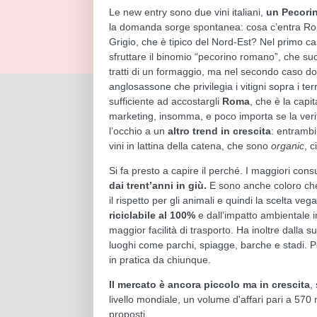
Le new entry sono due vini italiani,
un Pecorin
la domanda sorge spontanea: cosa c’entra Rom
Grigio, che è tipico del Nord-Est? Nel primo c
sfruttare il binomio “pecorino romano”, che su
tratti di un formaggio, ma nel secondo caso d
anglosassone che privilegia i vitigni sopra i terr
sufficiente ad accostargli
Roma
, che è la capi
marketing, insomma, e poco importa se la verit
l’occhio a un
altro trend in crescita
: entrambi
vini in lattina della catena, che sono
organic
, c
Si fa presto a capire il perché. I maggiori consu
dai trent’anni in giù.
E sono anche coloro che 
il rispetto per gli animali e quindi la scelta ve
riciclabile al 100%
e dall’impatto ambientale in
maggior facilità di trasporto. Ha inoltre dalla s
luoghi come parchi, spiagge, barche e stadi. P
in pratica da chiunque.
Il mercato è ancora piccolo ma in crescita
,
livello mondiale, un volume d'affari pari a 570 m
proposti.