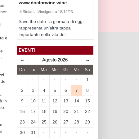
www.doctorwine.wine
iani
inot
di Stefania Vinciguerra 18/12/23
Save the date: la giornata di oggi
i
rappresenta un’altra tappa
importante nella vita del...
sto è
EVENTI
re
i
←
Agosto 2026
→
Do
Lu
Ma
Me
Gi
Ve
Sa
zzi
·
·
·
·
·
·
1
ude
2
3
4
5
6
7
8
a
9
10
11
12
13
14
15
à in
ile
16
17
18
19
20
21
22
23
24
25
26
27
28
29
 a
ni
30
31
·
·
·
·
·