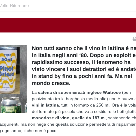
Volte-Ritornano
Non tutti sanno che il vino in lattina è n
in Italia negli anni ‘80. Dopo un exploit 
rapidissimo successo, il fenomeno ha
visto vincere i suoi detrattori ed è anda
in stand by fino a pochi anni fa. Ma nel
mondo cresce.
La
catena di supermercati inglese Waitrose
(ben
posizionata tra la borghesia medio-alta) non è nuova a
vini in lattina
, tutti in formato da 250 ml. Ora è la volt
del formato più piccolo che va a sostituire le bottigliett
monodose di vino, quelle da 187 ml
, sostenendo ch
cquirenti, ma non nega che questa soluzione permetterà di risparmiar
 ogni anno, il che non è poco.