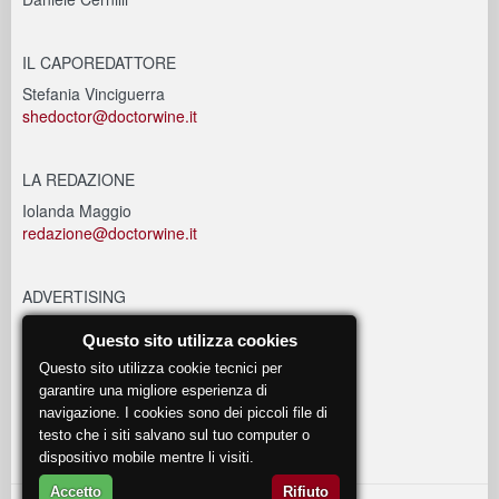
IL CAPOREDATTORE
Stefania Vinciguerra
shedoctor@doctorwine.it
LA REDAZIONE
Iolanda Maggio
redazione@doctorwine.it
ADVERTISING
advertising@doctorwine.it
Questo sito utilizza cookies
Questo sito utilizza cookie tecnici per
EVENTI
garantire una migliore esperienza di
navigazione. I cookies sono dei piccoli file di
eventi@doctorwine.it
testo che i siti salvano sul tuo computer o
dispositivo mobile mentre li visiti.
Accetto
Rifiuto