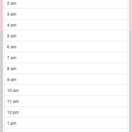
2 am
3 am
4 am
5 am
6 am
7 am
8 am
9 am
10 am
11 am
12 pm
1 pm