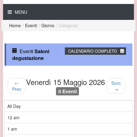
MENU
Home
/
Eventi
/
Giorno
/
Categoria
Eventi
Saloni
CALENDARIO COMPLETO
degustazione
Venerdì 15 Maggio 2026
←
Succ
Prec
→
0 Eventi
All Day
12 am
1 am