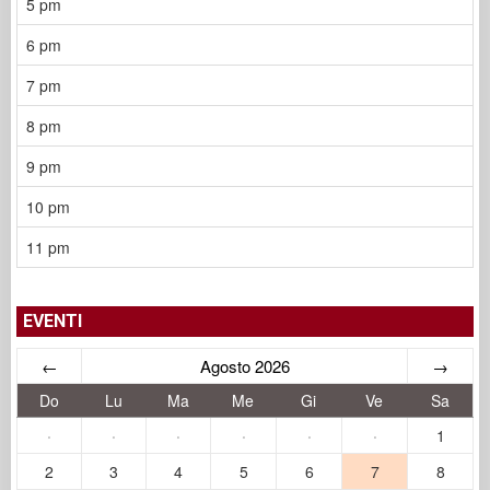
5 pm
6 pm
7 pm
8 pm
9 pm
10 pm
11 pm
EVENTI
←
Agosto 2026
→
Do
Lu
Ma
Me
Gi
Ve
Sa
·
·
·
·
·
·
1
2
3
4
5
6
7
8