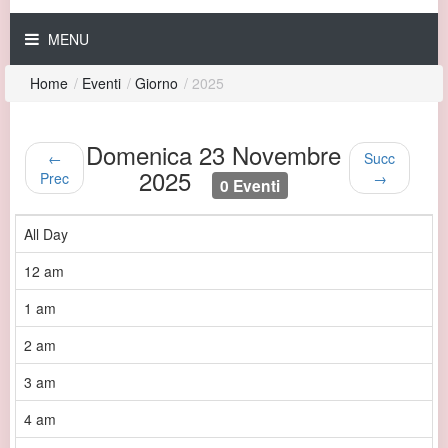
MENU
Home
/
Eventi
/
Giorno
/
2025
Domenica 23 Novembre
←
Succ
2025
Prec
→
0 Eventi
All Day
12 am
1 am
2 am
3 am
4 am