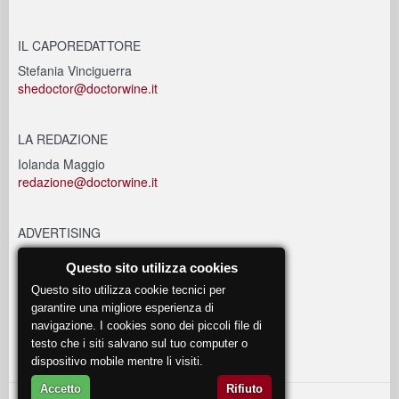
IL CAPOREDATTORE
Stefania Vinciguerra
shedoctor@doctorwine.it
LA REDAZIONE
Iolanda Maggio
redazione@doctorwine.it
ADVERTISING
advertising@doctorwine.it
Questo sito utilizza cookies
Questo sito utilizza cookie tecnici per
EVENTI
garantire una migliore esperienza di
navigazione. I cookies sono dei piccoli file di
eventi@doctorwine.it
testo che i siti salvano sul tuo computer o
dispositivo mobile mentre li visiti.
Accetto
Rifiuto