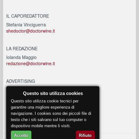
IL CAPOREDATTORE
Stefania Vinciguerra
shedoctor@doctorwine.it
LA REDAZIONE
Iolanda Maggio
redazione@doctorwine.it
ADVERTISING
advertising@doctorwine.it
Questo sito utilizza cookies
Questo sito utilizza cookie tecnici per
EVENTI
garantire una migliore esperienza di
navigazione. I cookies sono dei piccoli file di
eventi@doctorwine.it
testo che i siti salvano sul tuo computer o
dispositivo mobile mentre li visiti.
Accetto
Rifiuto