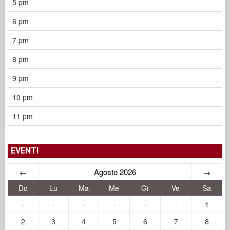
5 pm
6 pm
7 pm
8 pm
9 pm
10 pm
11 pm
EVENTI
←
Agosto 2026
→
Do
Lu
Ma
Me
Gi
Ve
Sa
·
·
·
·
·
·
1
2
3
4
5
6
7
8