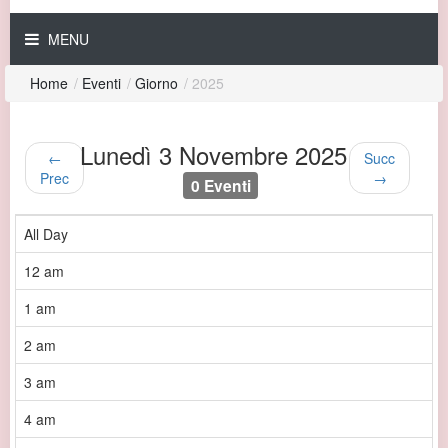
MENU
Home
/
Eventi
/
Giorno
/
2025
Lunedì 3 Novembre 2025
←
Succ
Prec
→
0 Eventi
All Day
12 am
1 am
2 am
3 am
4 am