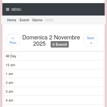
MENU
Home
/
Eventi
/
Giorno
/
2025
Domenica 2 Novembre
←
Succ
2025
Prec
→
0 Eventi
All Day
12 am
1 am
2 am
3 am
4 am