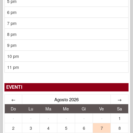
5 pm
6 pm
7 pm
8 pm
9 pm
10 pm
11 pm
EVENTI
←
Agosto 2026
→
Do
Lu
Ma
Me
Gi
Ve
Sa
·
·
·
·
·
·
1
2
3
4
5
6
7
8