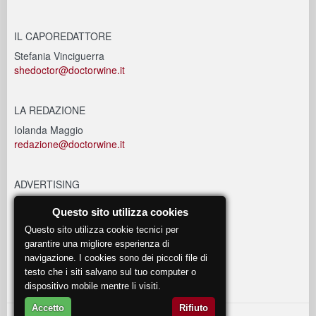
IL CAPOREDATTORE
Stefania Vinciguerra
shedoctor@doctorwine.it
LA REDAZIONE
Iolanda Maggio
redazione@doctorwine.it
ADVERTISING
advertising@doctorwine.it
Questo sito utilizza cookies
Questo sito utilizza cookie tecnici per
EVENTI
garantire una migliore esperienza di
navigazione. I cookies sono dei piccoli file di
eventi@doctorwine.it
testo che i siti salvano sul tuo computer o
dispositivo mobile mentre li visiti.
Accetto
Rifiuto