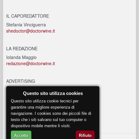
IL CAPOREDATTORE
Stefania Vinciguerra
shedoctor@doctorwine.it
LA REDAZIONE
Iolanda Maggio
redazione@doctorwine.it
ADVERTISING
advertising@doctorwine.it
Questo sito utilizza cookies
Questo sito utilizza cookie tecnici per
EVENTI
garantire una migliore esperienza di
navigazione. I cookies sono dei piccoli file di
eventi@doctorwine.it
testo che i siti salvano sul tuo computer o
dispositivo mobile mentre li visiti.
Accetto
Rifiuto