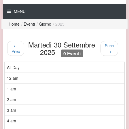
MENU
Home
/
Eventi
/
Giorno
/
2025
Martedì 30 Settembre
←
Succ
2025
Prec
→
0 Eventi
All Day
12 am
1 am
2 am
3 am
4 am