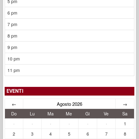
5 pm
6 pm
7 pm
8 pm
9 pm
10 pm
11 pm
EVENTI
←
Agosto 2026
→
Do
Lu
Ma
Me
Gi
Ve
Sa
·
·
·
·
·
·
1
2
3
4
5
6
7
8