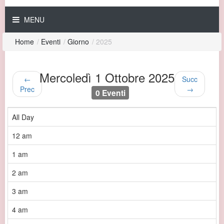
MENU
Home
/
Eventi
/
Giorno
/
2025
Mercoledì 1 Ottobre 2025
←
Succ
Prec
→
0 Eventi
All Day
12 am
1 am
2 am
3 am
4 am