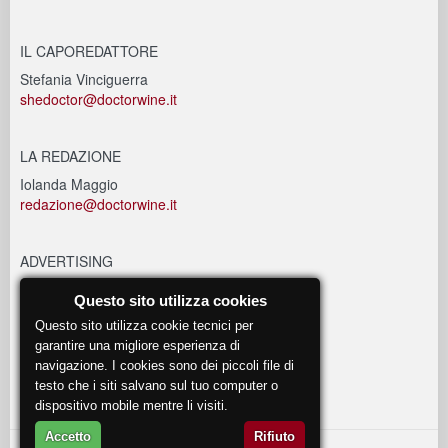
IL CAPOREDATTORE
Stefania Vinciguerra
shedoctor@doctorwine.it
LA REDAZIONE
Iolanda Maggio
redazione@doctorwine.it
ADVERTISING
advertising@doctorwine.it
Questo sito utilizza cookies
Questo sito utilizza cookie tecnici per
EVENTI
garantire una migliore esperienza di
navigazione. I cookies sono dei piccoli file di
eventi@doctorwine.it
testo che i siti salvano sul tuo computer o
dispositivo mobile mentre li visiti.
Accetto
Rifiuto