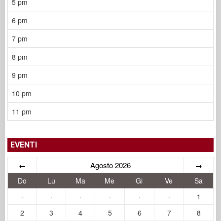
5 pm
6 pm
7 pm
8 pm
9 pm
10 pm
11 pm
EVENTI
←
Agosto 2026
→
Do
Lu
Ma
Me
Gi
Ve
Sa
·
·
·
·
·
·
1
2
3
4
5
6
7
8