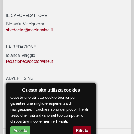
IL CAPOREDATTORE
Stefania Vinciguerra
shedoctor@doctorwine.it
LA REDAZIONE
Iolanda Maggio
redazione@doctorwine.it
ADVERTISING
advertising@doctorwine.it
Questo sito utilizza cookies
Questo sito utilizza cookie tecnici per
EVENTI
garantire una migliore esperienza di
navigazione. I cookies sono dei piccoli file di
eventi@doctorwine.it
testo che i siti salvano sul tuo computer o
dispositivo mobile mentre li visiti.
Accetto
Rifiuto