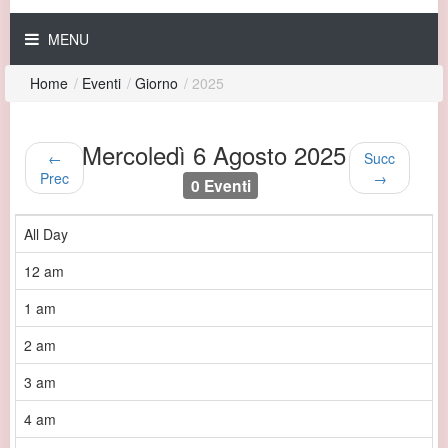
MENU
Home
/
Eventi
/
Giorno
/
2025
Mercoledì 6 Agosto 2025
←
Succ
Prec
→
0 Eventi
All Day
12 am
1 am
2 am
3 am
4 am