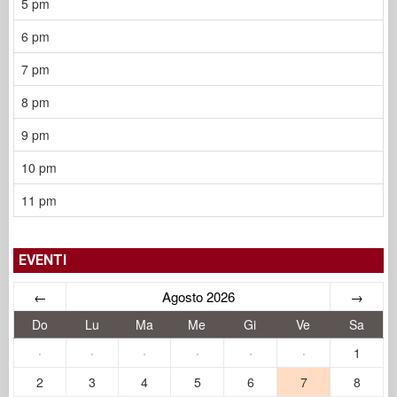
5 pm
6 pm
7 pm
8 pm
9 pm
10 pm
11 pm
EVENTI
←
Agosto 2026
→
Do
Lu
Ma
Me
Gi
Ve
Sa
·
·
·
·
·
·
1
2
3
4
5
6
7
8