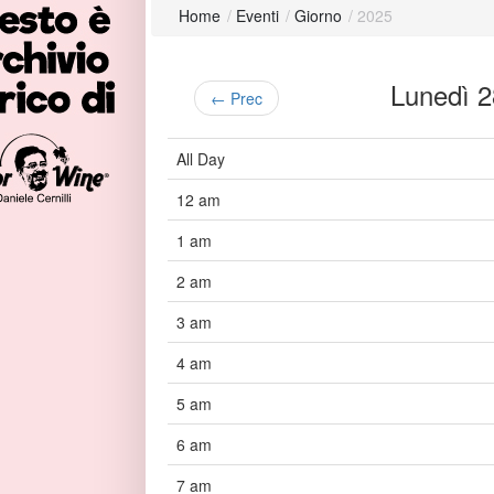
Home
/
Eventi
/
Giorno
/
2025
Lunedì 
← Prec
All Day
12 am
1 am
2 am
3 am
4 am
5 am
6 am
7 am