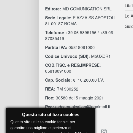
Libri
Editore:
MD COMUNICATION SRL
Le A
Sede Legale:
PIAZZA SS APOSTOLI
81 00187 ROMA
Guid
Telefono:
+39 06 5895156 / +39 06
87085419
Partita IVA:
05818091000
Codice Univoco (SDI):
M5UXCR1
COD.FISC. e REG.IMPRESE:
05818091000
Cap. Sociale:
€. 10.200,00 I.V.
REA:
RM 930252
Roc:
36580 del 5 maggio 2021
Pec:
mdcomunication@legalmail.it
Questo sito utilizza cookies
Questo sito utilizza cookie tecnici per
garantire una migliore esperienza di