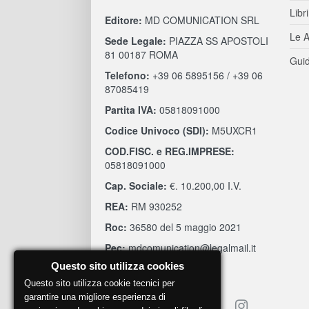
Libri
Editore:
MD COMUNICATION SRL
Le A
Sede Legale:
PIAZZA SS APOSTOLI
81 00187 ROMA
Guid
Telefono:
+39 06 5895156 / +39 06
87085419
Partita IVA:
05818091000
Codice Univoco (SDI):
M5UXCR1
COD.FISC. e REG.IMPRESE:
05818091000
Cap. Sociale:
€. 10.200,00 I.V.
REA:
RM 930252
Roc:
36580 del 5 maggio 2021
Pec:
mdcomunication@legalmail.it
Questo sito utilizza cookies
Questo sito utilizza cookie tecnici per
garantire una migliore esperienza di