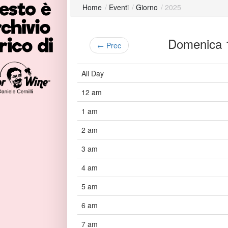
Home
/
Eventi
/
Giorno
/
2025
Domenica
← Prec
All Day
12 am
1 am
2 am
3 am
4 am
5 am
6 am
7 am