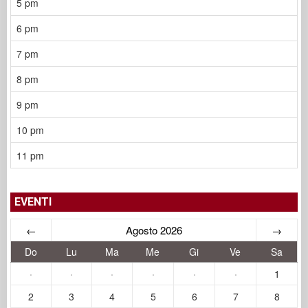
5 pm
6 pm
7 pm
8 pm
9 pm
10 pm
11 pm
EVENTI
←
Agosto 2026
→
Do
Lu
Ma
Me
Gi
Ve
Sa
·
·
·
·
·
·
1
2
3
4
5
6
7
8