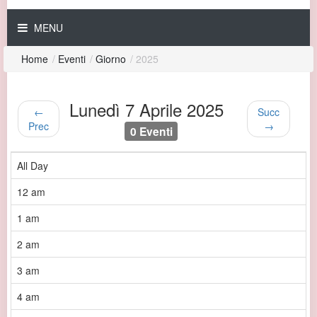
MENU
Home
/
Eventi
/
Giorno
/
2025
Lunedì 7 Aprile 2025
←
Succ
Prec
→
0 Eventi
All Day
12 am
1 am
2 am
3 am
4 am