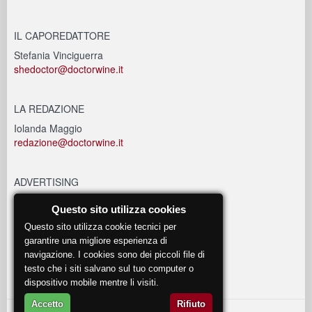
IL CAPOREDATTORE
Stefania Vinciguerra
shedoctor@doctorwine.it
LA REDAZIONE
Iolanda Maggio
redazione@doctorwine.it
ADVERTISING
advertising@doctorwine.it
Questo sito utilizza cookies
Questo sito utilizza cookie tecnici per
EVENTI
garantire una migliore esperienza di
navigazione. I cookies sono dei piccoli file di
eventi@doctorwine.it
testo che i siti salvano sul tuo computer o
dispositivo mobile mentre li visiti.
Accetto
Rifiuto