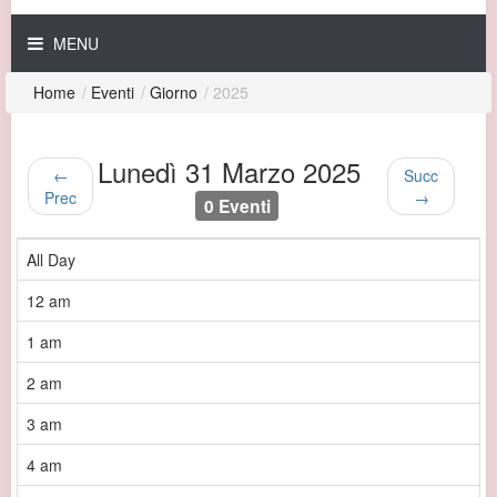
MENU
Home
/
Eventi
/
Giorno
/
2025
Lunedì 31 Marzo 2025
←
Succ
Prec
→
0 Eventi
All Day
12 am
1 am
2 am
3 am
4 am