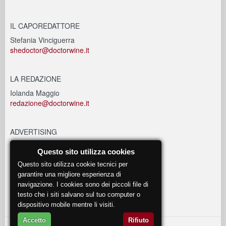
IL CAPOREDATTORE
Stefania Vinciguerra
shedoctor@doctorwine.it
LA REDAZIONE
Iolanda Maggio
redazione@doctorwine.it
ADVERTISING
advertising@doctorwine.it
Questo sito utilizza cookies
Questo sito utilizza cookie tecnici per
EVENTI
garantire una migliore esperienza di
navigazione. I cookies sono dei piccoli file di
eventi@doctorwine.it
testo che i siti salvano sul tuo computer o
dispositivo mobile mentre li visiti.
Accetto
Rifiuto