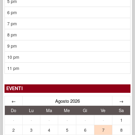
5 pm
6 pm
7 pm
8 pm
9 pm
10 pm
11 pm
EVENTI
←
Agosto 2026
→
Do
Lu
Ma
Me
Gi
Ve
Sa
·
·
·
·
·
·
1
2
3
4
5
6
7
8