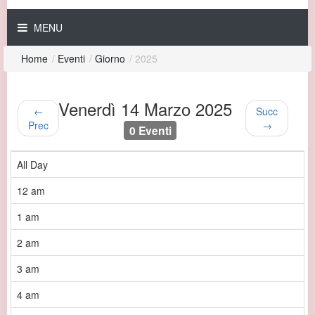
MENU
Home
/
Eventi
/
Giorno
/
2025
Venerdì 14 Marzo 2025
←
Succ
Prec
→
0 Eventi
All Day
12 am
1 am
2 am
3 am
4 am