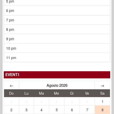
5 pm
6 pm
7 pm
8 pm
9 pm
10 pm
11 pm
EVENTI
←
Agosto 2026
→
Do
Lu
Ma
Me
Gi
Ve
Sa
·
·
·
·
·
·
1
2
3
4
5
6
7
8