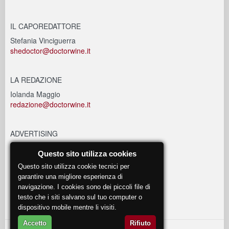
IL CAPOREDATTORE
Stefania Vinciguerra
shedoctor@doctorwine.it
LA REDAZIONE
Iolanda Maggio
redazione@doctorwine.it
ADVERTISING
advertising@doctorwine.it
Questo sito utilizza cookies
Questo sito utilizza cookie tecnici per
EVENTI
garantire una migliore esperienza di
navigazione. I cookies sono dei piccoli file di
eventi@doctorwine.it
testo che i siti salvano sul tuo computer o
dispositivo mobile mentre li visiti.
Accetto
Rifiuto