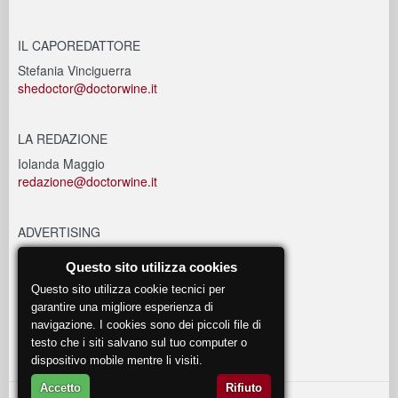
IL CAPOREDATTORE
Stefania Vinciguerra
shedoctor@doctorwine.it
LA REDAZIONE
Iolanda Maggio
redazione@doctorwine.it
ADVERTISING
advertising@doctorwine.it
Questo sito utilizza cookies
Questo sito utilizza cookie tecnici per
EVENTI
garantire una migliore esperienza di
navigazione. I cookies sono dei piccoli file di
eventi@doctorwine.it
testo che i siti salvano sul tuo computer o
dispositivo mobile mentre li visiti.
Accetto
Rifiuto