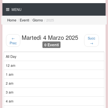
MENU
Home
/
Eventi
/
Giorno
/
2025
Martedì 4 Marzo 2025
←
Succ
Prec
→
0 Eventi
All Day
12 am
1 am
2 am
3 am
4 am