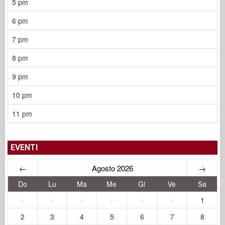
5 pm
6 pm
7 pm
8 pm
9 pm
10 pm
11 pm
EVENTI
←
Agosto 2026
→
Do
Lu
Ma
Me
Gi
Ve
Sa
·
·
·
·
·
·
1
2
3
4
5
6
7
8