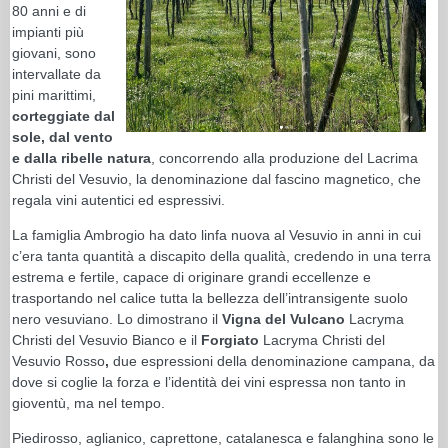
80 anni e di
impianti più
giovani, sono
intervallate da
pini marittimi,
corteggiate dal
sole, dal vento
e dalla ribelle natura
, concorrendo alla produzione del Lacrima
Christi del Vesuvio, la denominazione dal fascino magnetico, che
regala vini autentici ed espressivi.
La famiglia Ambrogio ha dato linfa nuova al Vesuvio in anni in cui
c’era tanta quantità a discapito della qualità, credendo in una terra
estrema e fertile, capace di originare grandi eccellenze e
trasportando nel calice tutta la bellezza dell’intransigente suolo
nero vesuviano. Lo dimostrano il
Vigna del Vulcano
Lacryma
Christi del Vesuvio Bianco e il
Forgiato
Lacryma Christi del
Vesuvio Rosso
,
due espressioni della denominazione campana, da
dove si coglie la forza e l’identità dei vini espressa non tanto in
gioventù, ma nel tempo.
Piedirosso, aglianico, caprettone, catalanesca e falanghina sono le