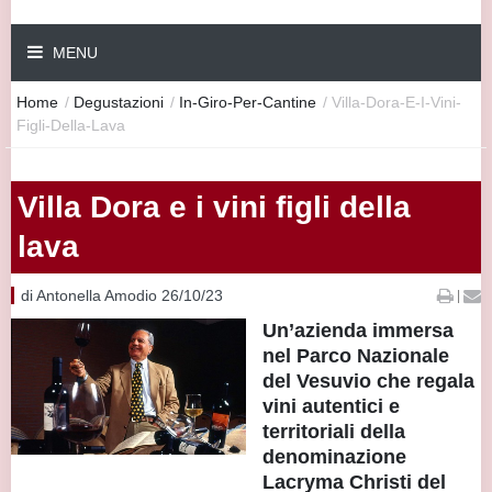
MENU
Home
/
Degustazioni
/
In-Giro-Per-Cantine
/
Villa-Dora-E-I-Vini-
Figli-Della-Lava
Villa Dora e i vini figli della
lava
di Antonella Amodio 26/10/23
|
Un’azienda immersa
nel Parco Nazionale
del Vesuvio che regala
vini autentici e
territoriali della
denominazione
Lacryma Christi del