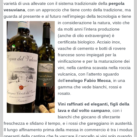
varietà di uva allevate con il sistema tradizionale della
pergola
vesuviana
, con un approccio che tiene conto della tradizione, ma
guarda al presente e al futuro nell’impiego della tecnologia e tiene
in
considerazione la natura, visto che
da molti anni l’intera produzione
(anche di olio extravergine) è
certificata biologico. Acciaio inox,
vasche di cemento e botti di rovere
francese sono impiegati per la
vinificazione e per la maturazione dei
vini, nella cantina scavata nella roccia
vulcanica, con l’attento sguardo
dell’
enologo Fabio Mecca
, in una
gamma che vede bianchi, rossi e
rosato.
Vini raffinati ed eleganti, figli della
lava e dal volto campano
, con i
bianchi che giocano di sferzante
freschezza e sfidano il tempo, e i rossi che gareggiano in austerità.
Il lungo affinamento prima della messa in commercio è tra i modus
operanti della cantina che fa varcare il cancello ai vini solo quando