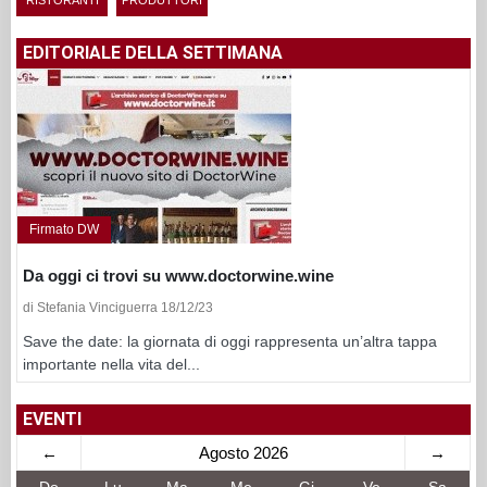
EDITORIALE DELLA SETTIMANA
Firmato DW
Da oggi ci trovi su www.doctorwine.wine
di Stefania Vinciguerra 18/12/23
Save the date: la giornata di oggi rappresenta un’altra tappa
importante nella vita del...
EVENTI
←
Agosto 2026
→
Do
Lu
Ma
Me
Gi
Ve
Sa