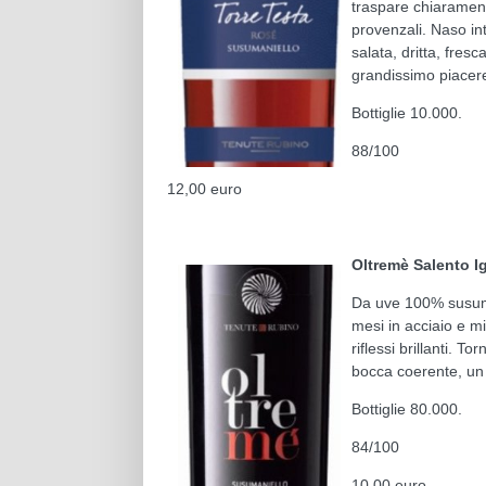
traspare chiaramente
provenzali. Naso in
salata, dritta, fres
grandissimo piacere
Bottiglie 10.000.
88/100
12,00 euro
Oltremè Salento I
Da uve 100% susuman
mesi in acciaio e mi
riflessi brillanti. 
bocca coerente, un
Bottiglie 80.000.
84/100
10,00 euro