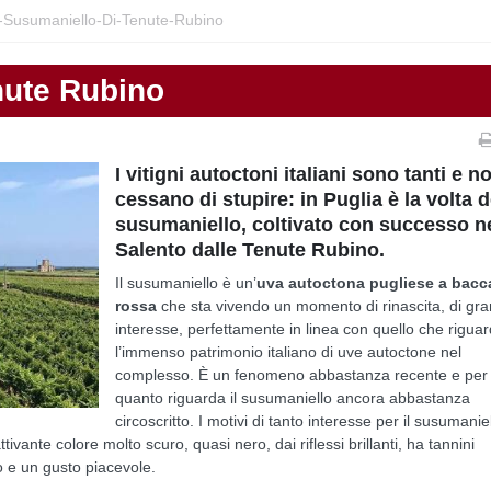
l-Susumaniello-Di-Tenute-Rubino
nute Rubino
I vitigni autoctoni italiani sono tanti e n
cessano di stupire: in Puglia è la volta d
susumaniello, coltivato con successo n
Salento dalle Tenute Rubino.
Il susumaniello è un’
uva autoctona pugliese a bacc
rossa
che sta vivendo un momento di rinascita, di gr
interesse, perfettamente in linea con quello che rigua
l’immenso patrimonio italiano di uve autoctone nel
complesso. È un fenomeno abbastanza recente e per
quanto riguarda il susumaniello ancora abbastanza
circoscritto. I motivi di tanto interesse per il susumanie
tivante colore molto scuro, quasi nero, dai riflessi brillanti, ha tannini
ro e un gusto piacevole.