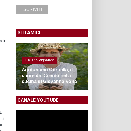
SITI AMICI
a in
Luciano Pignataro
a
Agriturismo Corbella, il
cuore del Cilento nella
cucina di Giovanna Voria
CANALE YOUTUBE
1
,
ti
ua
n