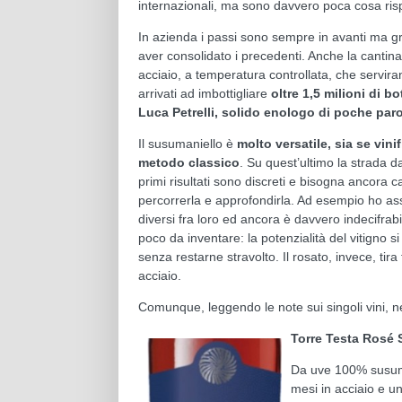
internazionali, ma sono davvero poca cosa rispe
In azienda i passi sono sempre in avanti ma gr
aver consolidato i precedenti. Anche la cantina,
acciaio, a temperatura controllata, che serviran
arrivati ad imbottigliare
oltre 1,5 milioni di bo
Luca Petrelli, solido enologo di poche paro
Il susumaniello è
molto versatile, sia se vin
metodo classico
. Su quest’ultimo la strada 
primi risultati sono discreti e bisogna ancora c
percorrerla e approfondirla. Ad esempio ho assa
diversi fra loro ed ancora è davvero indecifrabil
poco da inventare: la potenzialità del vitigno s
senza restarne stravolto. Il rosato, invece, tir
acciaio.
Comunque, leggendo le note sui singoli vini, ne
Torre Testa Rosé 
Da uve 100% susuman
mesi in acciaio e un