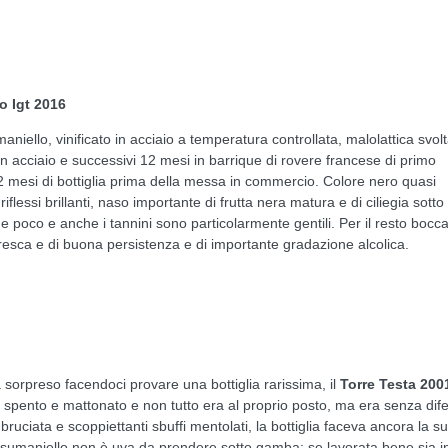
o Igt 2016
ello, vinificato in acciaio a temperatura controllata, malolattica svolt
in acciaio e successivi 12 mesi in barrique di rovere francese di primo
2 mesi di bottiglia prima della messa in commercio. Colore nero quasi
iflessi brillanti, naso importante di frutta nera matura e di ciliegia sotto
cide poco e anche i tannini sono particolarmente gentili. Per il resto bocc
resca e di buona persistenza e di importante gradazione alcolica.
 sorpreso facendoci provare una bottiglia rarissima, il
Torre Testa
200
 spento e mattonato e non tutto era al proprio posto, ma era senza difet
bruciata e scoppiettanti sbuffi mentolati, la bottiglia faceva ancora la s
susumaniello non è uva da prendere sotto gamba: se lavorata bene sia i