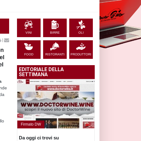
VINI
BIRRE
OLI
|
on
FOOD
RISTORANTI
PRODUTTORI
el
el
EDITORIALE DELLA
SETTIMANA
a
ande
rda
llo
Firmato DW
Da oggi ci trovi su