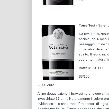
Torre Testa Salent
Da uve 100% susumani
acciaio, poi 6 mesi 
passaggio. Infine 1
impenetrabile e dai r
spirito. Il legno in
coerente, matura, f
Bottiglie 10.000.
88/100
38,00 euro
A fine degustazione il bravissimo enologo ci ha
invecchiato 17 anni. Naturalmente il colore era
evidentissimi o snaturanti. Fra sentori di legna 
degnissima figura. Giusto per ribadire che il 