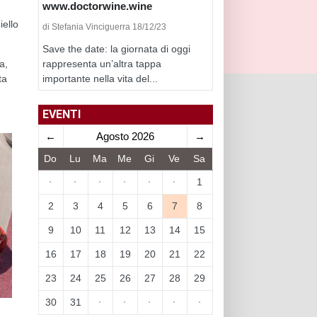
www.doctorwine.wine
iello
di Stefania Vinciguerra 18/12/23
Save the date: la giornata di oggi
rappresenta un’altra tappa
a,
importante nella vita del...
ta
EVENTI
←
Agosto 2026
→
Do
Lu
Ma
Me
Gi
Ve
Sa
·
·
·
·
·
·
1
2
3
4
5
6
7
8
9
10
11
12
13
14
15
16
17
18
19
20
21
22
23
24
25
26
27
28
29
30
31
·
·
·
·
·