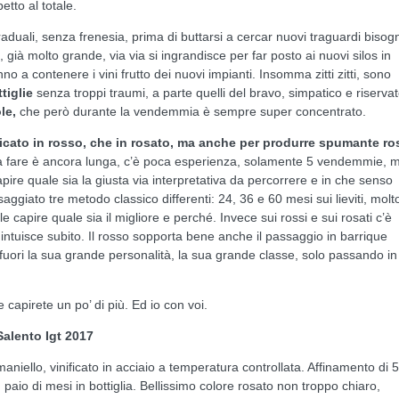
tto al totale.
aduali, senza frenesia, prima di buttarsi a cercar nuovi traguardi bisog
 già molto grande, via via si ingrandisce per far posto ai nuovi silos in
no a contenere i vini frutto dei nuovi impianti. Insomma zitti zitti, sono
ttiglie
senza troppi traumi, a parte quelli del bravo, simpatico e riserva
le,
che però durante la vendemmia è sempre super concentrato.
ificato in rosso, che in rosato, ma anche per produrre spumante ro
da fare è ancora lunga, c’è poca esperienza, solamente 5 vendemmie, m
apire quale sia la giusta via interpretativa da percorrere e in che senso
ggiato tre metodo classico differenti: 24, 36 e 60 mesi sui lieviti, molt
e capire quale sia il migliore e perché. Invece sui rossi e sui rosati c’è
i intuisce subito. Il rosso sopporta bene anche il passaggio in barrique
a fuori la sua grande personalità, la sua grande classe, solo passando in
 capirete un po’ di più. Ed io con voi.
Salento Igt 2017
iello, vinificato in acciaio a temperatura controllata. Affinamento di 5
 paio di mesi in bottiglia. Bellissimo colore rosato non troppo chiaro,