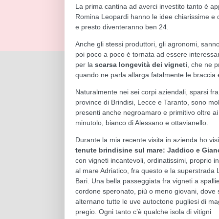
La prima cantina ad averci investito tanto è a
Romina Leopardi hanno le idee chiarissime e ci
e presto diventeranno ben 24.
Anche gli stessi produttori, gli agronomi, san
poi poco a poco è tornata ad essere interess
per la
scarsa longevità dei vigneti
, che ne p
quando ne parla allarga fatalmente le braccia 
Naturalmente nei sei corpi aziendali, sparsi fra
province di Brindisi, Lecce e Taranto, sono mo
presenti anche negroamaro e primitivo oltre ai 
minutolo, bianco di Alessano e ottavianello.
Durante la mia recente visita in azienda ho vis
tenute brindisine sul mare: Jaddico e Gian
con vigneti incantevoli, ordinatissimi, proprio in
al mare Adriatico, fra questo e la superstrada
Bari. Una bella passeggiata fra vigneti a spalli
cordone speronato, più o meno giovani, dove 
alternano tutte le uve autoctone pugliesi di ma
pregio. Ogni tanto c’è qualche isola di vitigni