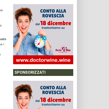
na
to
sato
a i
o
SPONSORIZZATI