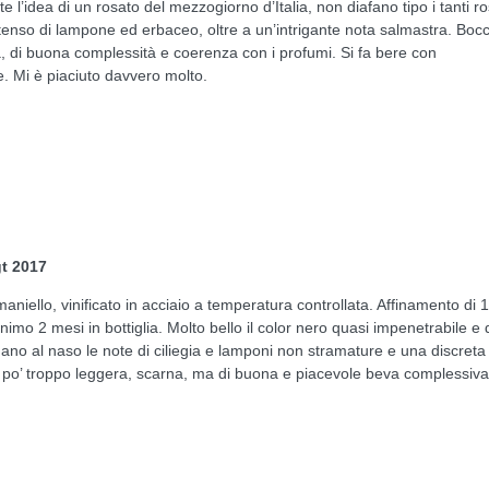
 l’idea di un rosato del mezzogiorno d’Italia, non diafano tipo i tanti ro
tenso di lampone ed erbaceo, oltre a un’intrigante nota salmastra. Boc
ca, di buona complessità e coerenza con i profumi. Si fa bere con
. Mi è piaciuto davvero molto.
gt 2017
iello, vinificato in acciaio a temperatura controllata. Affinamento di 
nimo 2 mesi in bottiglia. Molto bello il color nero quasi impenetrabile e 
Tornano al naso le note di ciliegia e lamponi non stramature e una discreta
 po’ troppo leggera, scarna, ma di buona e piacevole beva complessiva