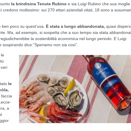
ppunto
la brindisina Tenute Rubino
e sia Luigi Rubino che sua moglie
 credono moltissimo: sui 270 ettari aziendali vitati, 18 sono a susuman
no ben poco su quest’uva.
È stata a lungo abbandonata,
quasi dispers
ante. Ma, ad esempio, si sospetta che a suo tempo sia stata abbandona
regiudicherebbe la sostenibilità economica nel lungo periodo. E Luigi
e sospirando dice:”Speriamo non sia così”.
 le
lto
vari
itato
le
còla,
 faccia
 Lecce-
era, a
si
ggior