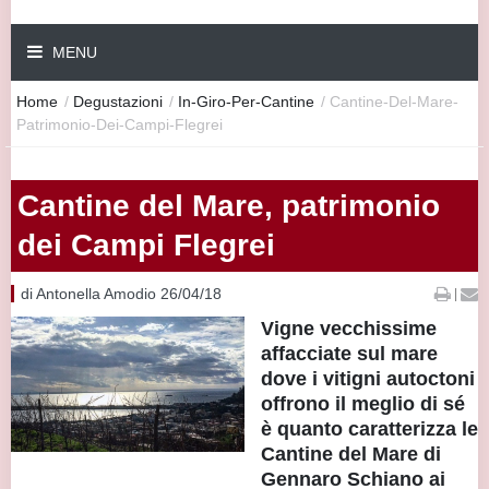
MENU
Home
/
Degustazioni
/
In-Giro-Per-Cantine
/
Cantine-Del-Mare-
Patrimonio-Dei-Campi-Flegrei
Cantine del Mare, patrimonio
dei Campi Flegrei
di Antonella Amodio 26/04/18
|
Vigne vecchissime
affacciate sul mare
dove i vitigni autoctoni
offrono il meglio di sé
è quanto caratterizza le
Cantine del Mare di
Gennaro Schiano ai