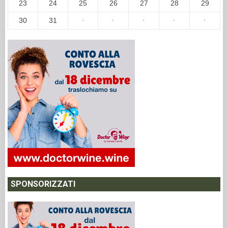
23
24
25
26
27
28
29
30
31
·
·
·
·
·
SPONSORIZZATI