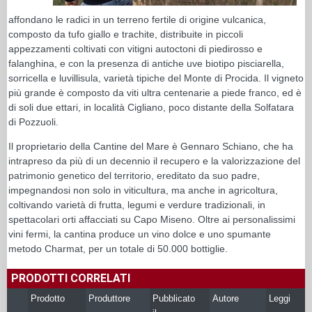
affondano le radici in un terreno fertile di origine vulcanica,
composto da tufo giallo e trachite, distribuite in piccoli
appezzamenti coltivati con vitigni autoctoni di piedirosso e
falanghina, e con la presenza di antiche uve biotipo pisciarella,
sorricella e luvillisula, varietà tipiche del Monte di Procida. Il vigneto
più grande è composto da viti ultra centenarie a piede franco, ed è
di soli due ettari, in località Cigliano, poco distante della Solfatara
di Pozzuoli.
Il proprietario della Cantine del Mare è Gennaro Schiano, che ha
intrapreso da più di un decennio il recupero e la valorizzazione del
patrimonio genetico del territorio, ereditato da suo padre,
impegnandosi non solo in viticultura, ma anche in agricoltura,
coltivando varietà di frutta, legumi e verdure tradizionali, in
spettacolari orti affacciati su Capo Miseno. Oltre ai personalissimi
vini fermi, la cantina produce un vino dolce e uno spumante
metodo Charmat, per un totale di 50.000 bottiglie.
PRODOTTI CORRELATI
Prodotto
Produttore
Pubblicato
Autore
Leggi