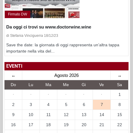
Firmato DW
Da oggi ci trovi su www.doctorwine.wine
di Stefania Vinciguerra 18/12/23
Save the date: la giornata di oggi rappresenta un’altra tappa
importante nella vita del...
EVENTI
←
Agosto 2026
→
Do
Lu
Ma
Me
Gi
Ve
Sa
·
·
·
·
·
·
1
2
3
4
5
6
7
8
9
10
11
12
13
14
15
16
17
18
19
20
21
22