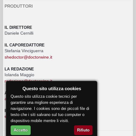
PRODUTTORI
IL DIRETTORE
Daniele Cernilli
IL CAPOREDATTORE
Stefania Vinciguerra
shedoctor@doctorwine.it
LA REDAZIONE
Iolanda Maggio
redazione@doctorwine.it
Questo sito utilizza cookies
ADVERTISING
Questo sito utilizza cookie tecnici per
advertising@doctorwine.it
garantire una migliore esperienza di
navigazione. I cookies sono dei piccoli file di
EVENTI
testo che i siti salvano sul tuo computer o
eventi@doctorwine.it
dispositivo mobile mentre li visiti.
Accetto
Rifiuto