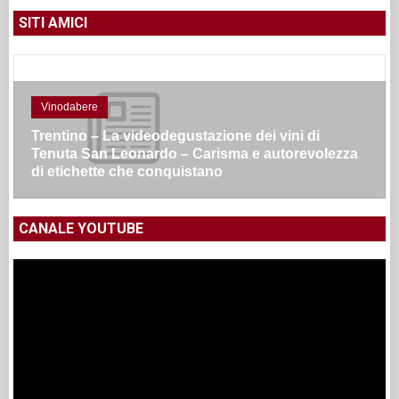
SITI AMICI
Vinodabere
Trentino – La videodegustazione dei vini di
Tenuta San Leonardo – Carisma e autorevolezza
di etichette che conquistano
CANALE YOUTUBE