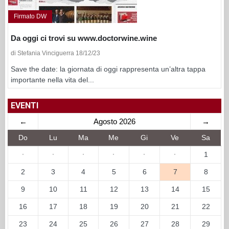
Firmato DW
Da oggi ci trovi su www.doctorwine.wine
di Stefania Vinciguerra 18/12/23
Save the date: la giornata di oggi rappresenta un’altra tappa
importante nella vita del...
EVENTI
←
Agosto 2026
→
Do
Lu
Ma
Me
Gi
Ve
Sa
·
·
·
·
·
·
1
2
3
4
5
6
7
8
9
10
11
12
13
14
15
16
17
18
19
20
21
22
23
24
25
26
27
28
29