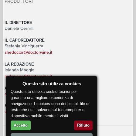
PRODUTTORI
IL DIRETTORE
Daniele Cernilli
IL CAPOREDATTORE
Stefania Vinciguerra
shedoctor@doctorwine.it
LA REDAZIONE
Iolanda Maggio
redazione@doctorwine.it
Questo sito utilizza cookies
ADVERTISING
Questo sito utilizza cookie tecnici per
advertising@doctorwine.it
garantire una migliore esperienza di
navigazione. I cookies sono dei piccoli file di
EVENTI
testo che i siti salvano sul tuo computer o
eventi@doctorwine.it
dispositivo mobile mentre li visiti.
Accetto
Rifiuto
© 2018
DoctorWine
.