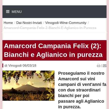
MENU
Home
/
Dai-Nostri-Inviati
/
Vinogodi-Wine-Community
/
Amarcord-Campania-Felix-2-Bianchi-E-Aglianico-In-Purezza
Amarcord Campania Felix (2):
Bianchi e Aglianico in purezza
di Vinogodi 06/03/18
|
Proseguiamo il nostro
Amarcord sui vini
campani di vent'anni fa
con due straordinari
bianchi per poi
passare agli Aglianico
in purezza.