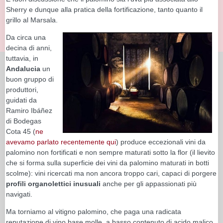
Sherry e dunque alla pratica della fortificazione, tanto quanto il
grillo al Marsala.
Da circa una
decina di anni,
tuttavia, in
Andalucia
un
buon gruppo di
produttori,
guidati da
Ramiro Ibáñez
di Bodegas
Cota 45 (
ne
avevamo parlato recentemente qui
) produce eccezionali vini da
palomino non fortificati e non sempre maturati sotto la flor (il lievito
che si forma sulla superficie dei vini da palomino maturati in botti
scolme): vini ricercati ma non ancora troppo cari, capaci di porgere
profili organolettici inusuali
anche per gli appassionati più
navigati.
Ma torniamo al vitigno palomino, che paga una radicata
reputazione di vino base molle, a basso contenuto di acido malico