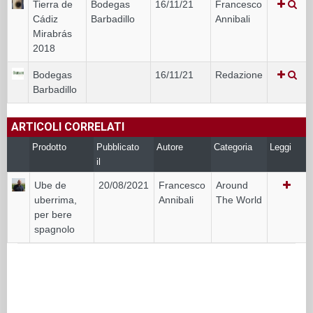
Tierra de
Bodegas
16/11/21
Francesco
Cádiz
Barbadillo
Annibali
Mirabrás
2018
Bodegas
16/11/21
Redazione
Barbadillo
ARTICOLI CORRELATI
Prodotto
Pubblicato
Autore
Categoria
Leggi
il
Ube de
20/08/2021
Francesco
Around
uberrima,
Annibali
The World
per bere
spagnolo