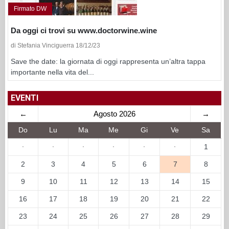
Firmato DW
Da oggi ci trovi su www.doctorwine.wine
di Stefania Vinciguerra 18/12/23
Save the date: la giornata di oggi rappresenta un’altra tappa
importante nella vita del...
EVENTI
←
Agosto 2026
→
Do
Lu
Ma
Me
Gi
Ve
Sa
·
·
·
·
·
·
1
2
3
4
5
6
7
8
9
10
11
12
13
14
15
16
17
18
19
20
21
22
23
24
25
26
27
28
29