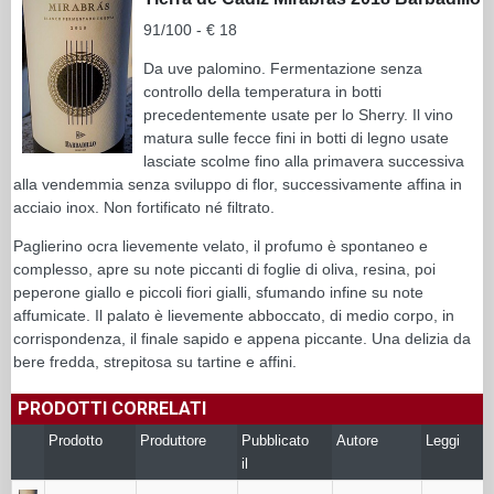
91/100 - € 18
Da uve palomino. Fermentazione senza
controllo della temperatura in botti
precedentemente usate per lo Sherry. Il vino
matura sulle fecce fini in botti di legno usate
lasciate scolme fino alla primavera successiva
alla vendemmia senza sviluppo di flor, successivamente affina in
acciaio inox. Non fortificato né filtrato.
Paglierino ocra lievemente velato, il profumo è spontaneo e
complesso, apre su note piccanti di foglie di oliva, resina, poi
peperone giallo e piccoli fiori gialli, sfumando infine su note
affumicate. Il palato è lievemente abboccato, di medio corpo, in
corrispondenza, il finale sapido e appena piccante. Una delizia da
bere fredda, strepitosa su tartine e affini.
PRODOTTI CORRELATI
Prodotto
Produttore
Pubblicato
Autore
Leggi
il