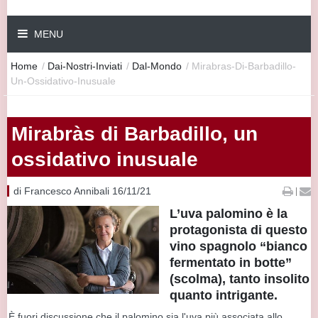
MENU
Home
/
Dai-Nostri-Inviati
/
Dal-Mondo
/
Mirabras-Di-Barbadillo-
Un-Ossidativo-Inusuale
Mirabràs di Barbadillo, un
ossidativo inusuale
di Francesco Annibali 16/11/21
|
L’uva palomino è la
protagonista di questo
vino spagnolo “bianco
fermentato in botte”
(scolma), tanto insolito
quanto intrigante.
È fuori discussione che il palomino sia l'uva più associata allo