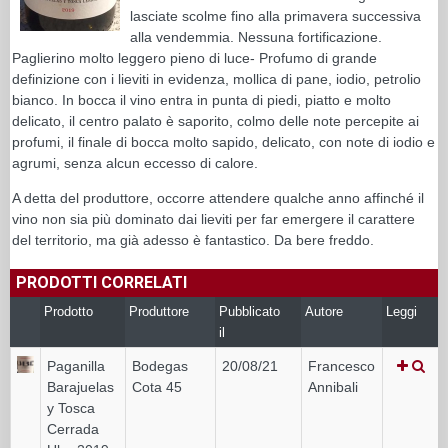
lasciate scolme fino alla primavera successiva
alla vendemmia. Nessuna fortificazione.
Paglierino molto leggero pieno di luce- Profumo di grande
definizione con i lieviti in evidenza, mollica di pane, iodio, petrolio
bianco. In bocca il vino entra in punta di piedi, piatto e molto
delicato, il centro palato è saporito, colmo delle note percepite ai
profumi, il finale di bocca molto sapido, delicato, con note di iodio e
agrumi, senza alcun eccesso di calore.
A detta del produttore, occorre attendere qualche anno affinché il
vino non sia più dominato dai lieviti per far emergere il carattere
del territorio, ma già adesso è fantastico. Da bere freddo.
PRODOTTI CORRELATI
Prodotto
Produttore
Pubblicato
Autore
Leggi
il
Paganilla
Bodegas
20/08/21
Francesco
Barajuelas
Cota 45
Annibali
y Tosca
Cerrada