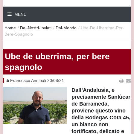
MENU
Home
/
Dai-Nostri-Inviati
/
Dal-Mondo
/
Ube-De-Uberrima-Per-
Bere-Spagnolo
Ube de uberrima, per bere
spagnolo
di Francesco Annibali 20/08/21
|
Dall’Andalusìa, e
precisamente Sanlùcar
de Barrameda,
proviene questo vino
della Bodegas Cota 45,
un bianco non
fortificato, delicato e