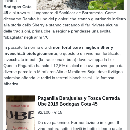
chiama
Bodegas Cota
45
e si trova sul lungomare di Sanlúcar de Barrameda. Come
dicevamo Ramiro è uno dei pionieri che stanno guardando indietro
alla storia dello Sherry e stanno cercando di far rivivere alcune
delle tradizioni, prima che la regione prendesse una svolta
“sbagliata” negli anni '70.
In passato la norma era di
non fortificare i migliori Sherry
invecchiati biologicamente
, e questo è un vino non fortificato,
invecchiato in botti (la tradizionale bota) dove sviluppa la flor.
Questo Paganilla ha solo il 12,5% di alcol e le uve provengono da
diverse parcelle a Miraflores Alta e Miraflores Baja, dove il vitigno
palomino affonda le radici in terreni bianchissimi – la famosa
Albariza.
Paganilla Barajuelas y Tosca Cerrada
Ube 2019 Bodegas Cota 45
92/100 - € 15
Da uve palomino. Fermentazione in legno. Il
vino matura sotto i lieviti in botti di legno usate