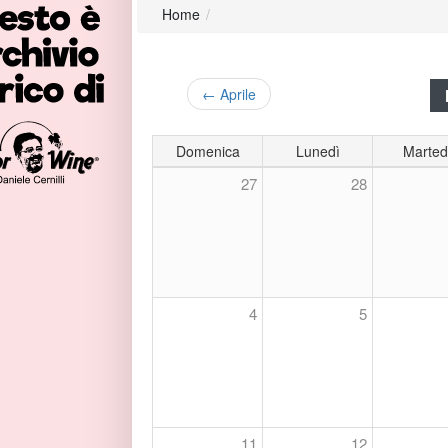
Home
/
← Aprile
Domenica
Lunedì
Marted
27
28
4
5
11
12