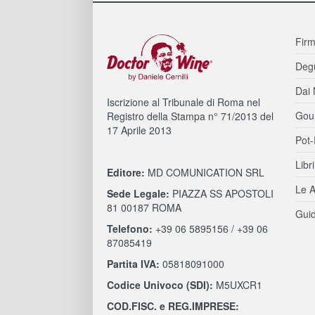
Firm
Degu
Dai 
Iscrizione al Tribunale di Roma nel
Gou
Registro della Stampa n° 71/2013 del
17 Aprile 2013
Pot-
Libri
Editore:
MD COMUNICATION SRL
Le A
Sede Legale:
PIAZZA SS APOSTOLI
81 00187 ROMA
Guid
Telefono:
+39 06 5895156 / +39 06
87085419
Partita IVA:
05818091000
Codice Univoco (SDI):
M5UXCR1
COD.FISC. e REG.IMPRESE: