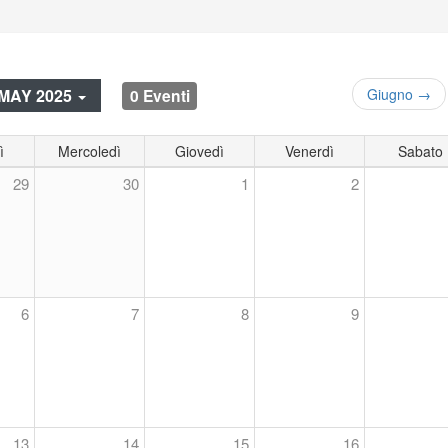
0 Eventi
MAY 2025
Giugno →
ì
Mercoledì
Giovedì
Venerdì
Sabato
29
30
1
2
6
7
8
9
13
14
15
16