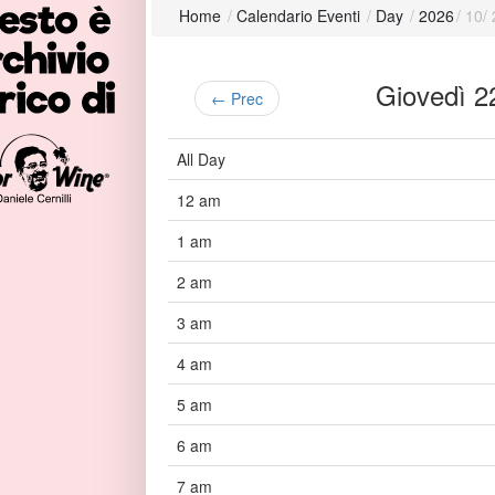
Home
/
Calendario Eventi
/
Day
/
2026
/
10
/
Giovedì 
← Prec
All Day
12 am
1 am
2 am
3 am
4 am
5 am
6 am
7 am