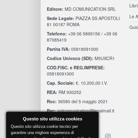
Libri
Editore:
MD COMUNICATION SRL
Le A
Sede Legale:
PIAZZA SS APOSTOLI
81 00187 ROMA
Guid
Telefono:
+39 06 5895156 / +39 06
87085419
Partita IVA:
05818091000
Codice Univoco (SDI):
M5UXCR1
COD.FISC. e REG.IMPRESE:
05818091000
Cap. Sociale:
€. 10.200,00 I.V.
REA:
RM 930252
Roc:
36580 del 5 maggio 2021
Pec:
mdcomunication@legalmail.it
Questo sito utilizza cookies
Questo sito utilizza cookie tecnici per
garantire una migliore esperienza di