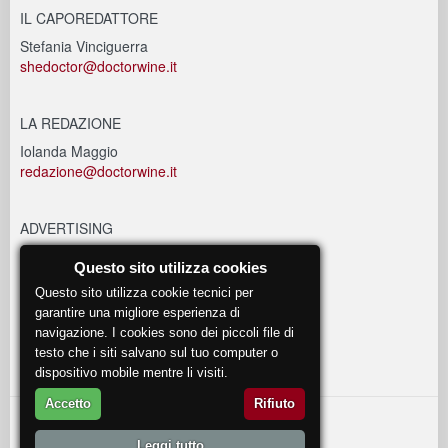
IL CAPOREDATTORE
Stefania Vinciguerra
shedoctor@doctorwine.it
LA REDAZIONE
Iolanda Maggio
redazione@doctorwine.it
ADVERTISING
advertising@doctorwine.it
Questo sito utilizza cookies
Questo sito utilizza cookie tecnici per
EVENTI
garantire una migliore esperienza di
navigazione. I cookies sono dei piccoli file di
eventi@doctorwine.it
testo che i siti salvano sul tuo computer o
dispositivo mobile mentre li visiti.
Accetto
Rifiuto
© 2018
DoctorWine
.
Leggi tutto