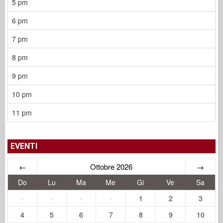
5 pm
6 pm
7 pm
8 pm
9 pm
10 pm
11 pm
EVENTI
←
Ottobre 2026
→
Do
Lu
Ma
Me
Gi
Ve
Sa
·
·
·
·
1
2
3
4
5
6
7
8
9
10