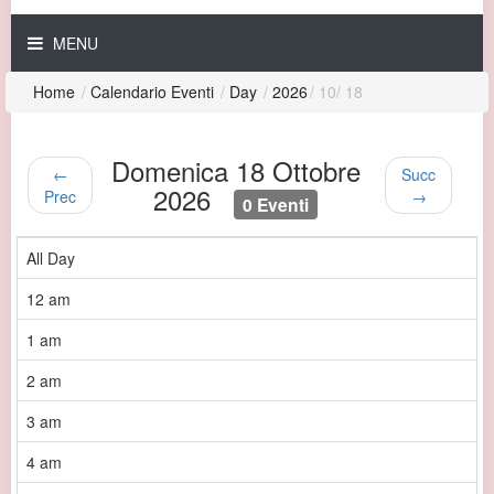
MENU
Home
/
Calendario Eventi
/
Day
/
2026
/
10
/
18
Domenica 18 Ottobre
←
Succ
2026
Prec
→
0 Eventi
All Day
12 am
1 am
2 am
3 am
4 am