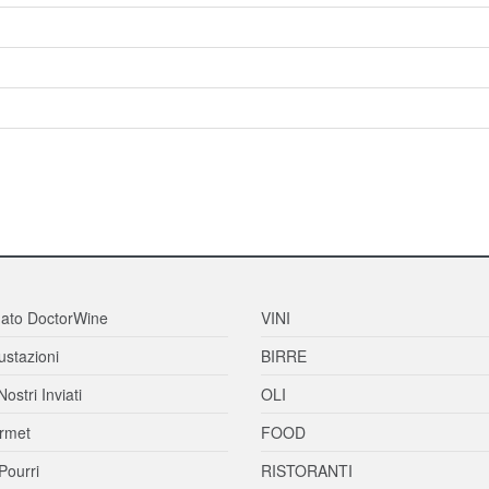
ato DoctorWine
VINI
stazioni
BIRRE
Nostri Inviati
OLI
rmet
FOOD
Pourri
RISTORANTI