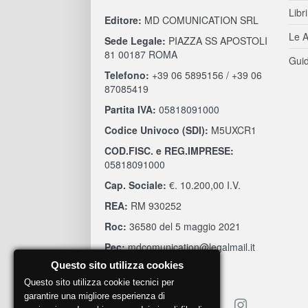
Libri
Editore:
MD COMUNICATION SRL
Le A
Sede Legale:
PIAZZA SS APOSTOLI
81 00187 ROMA
Guid
Telefono:
+39 06 5895156 / +39 06
87085419
Partita IVA:
05818091000
Codice Univoco (SDI):
M5UXCR1
COD.FISC. e REG.IMPRESE:
05818091000
Cap. Sociale:
€. 10.200,00 I.V.
REA:
RM 930252
Roc:
36580 del 5 maggio 2021
Pec:
mdcomunication@legalmail.it
Questo sito utilizza cookies
Questo sito utilizza cookie tecnici per
garantire una migliore esperienza di