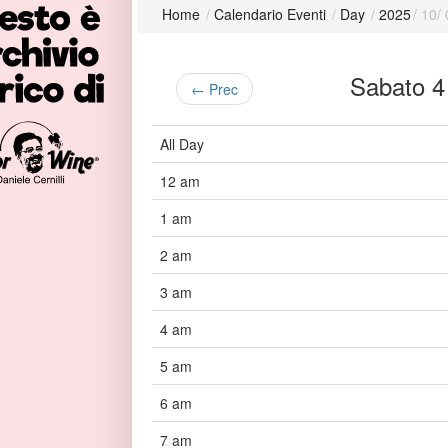
Home
/
Calendario Eventi
/
Day
/
2025
/
10
/
Sabato 
← Prec
All Day
12 am
1 am
2 am
3 am
4 am
5 am
6 am
7 am