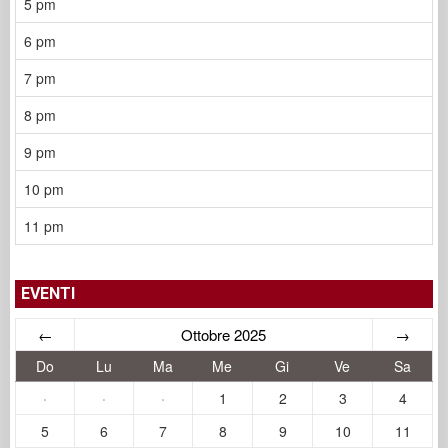
5 pm
6 pm
7 pm
8 pm
9 pm
10 pm
11 pm
EVENTI
←
Ottobre 2025
→
Do
Lu
Ma
Me
Gi
Ve
Sa
·
·
·
1
2
3
4
5
6
7
8
9
10
11