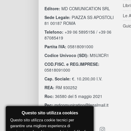
Libri
Editore:
MD COMUNICATION SRL
Le A
Sede Legale:
PIAZZA SS APOSTOLI
81 00187 ROMA
Guid
Telefono:
+39 06 5895156 / +39 06
87085419
Partita IVA:
05818091000
Codice Univoco (SDI):
M5UXCR1
COD.FISC. e REG.IMPRESE:
05818091000
Cap. Sociale:
€. 10.200,00 I.V.
REA:
RM 930252
Roc:
36580 del 5 maggio 2021
Pec:
mdcomunication@legalmail.it
Questo sito utilizza cookies
Questo sito utilizza cookie tecnici per
garantire una migliore esperienza di