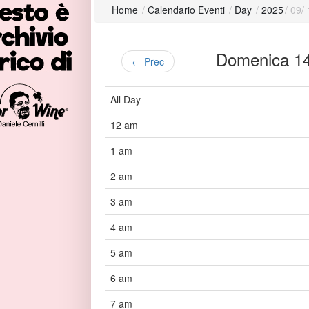
Home
/
Calendario Eventi
/
Day
/
2025
/
09
/
Domenica 1
← Prec
All Day
12 am
1 am
2 am
3 am
4 am
5 am
6 am
7 am