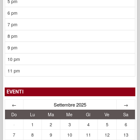
5 pm
6 pm
7 pm
8 pm
9 pm
10 pm
11 pm
EVENTI
←
Settembre 2025
→
Do
Lu
Ma
Me
Gi
Ve
Sa
·
1
2
3
4
5
6
7
8
9
10
11
12
13