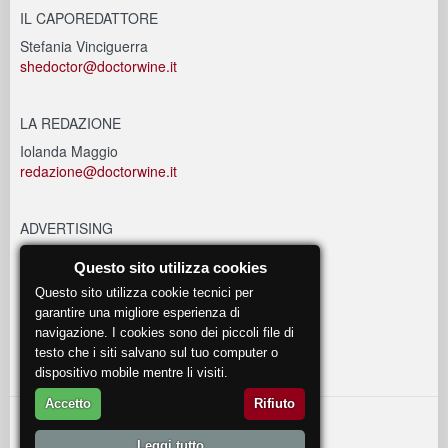
IL CAPOREDATTORE
Stefania Vinciguerra
shedoctor@doctorwine.it
LA REDAZIONE
Iolanda Maggio
redazione@doctorwine.it
ADVERTISING
advertising@doctorwine.it
Questo sito utilizza cookies
Questo sito utilizza cookie tecnici per
EVENTI
garantire una migliore esperienza di
navigazione. I cookies sono dei piccoli file di
eventi@doctorwine.it
testo che i siti salvano sul tuo computer o
dispositivo mobile mentre li visiti.
Accetto
Rifiuto
© 2018
DoctorWine
.
Leggi tutto