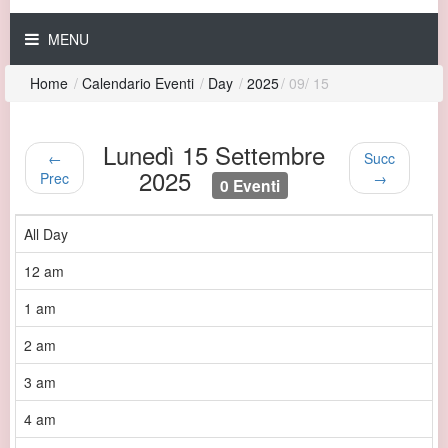
MENU
Home
/
Calendario Eventi
/
Day
/
2025
/
09
/
15
Lunedì 15 Settembre
←
Succ
2025
Prec
→
0 Eventi
All Day
12 am
1 am
2 am
3 am
4 am