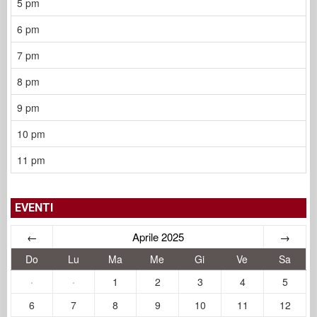
5 pm
6 pm
7 pm
8 pm
9 pm
10 pm
11 pm
EVENTI
←
Aprile 2025
→
Do
Lu
Ma
Me
Gi
Ve
Sa
·
·
1
2
3
4
5
6
7
8
9
10
11
12