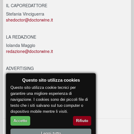
IL CAPOREDATTORE
Stefania Vinciguerra
shedoctor@doctorwine.it
LA REDAZIONE
Iolanda Maggio
redazione@doctorwine.it
ADVERTISING
advertising@doctorwine.it
Questo sito utilizza cookies
Questo sito utilizza cookie tecnici per
EVENTI
garantire una migliore esperienza di
navigazione. I cookies sono dei piccoli file di
eventi@doctorwine.it
testo che i siti salvano sul tuo computer o
dispositivo mobile mentre li visiti.
Accetto
Rifiuto
© 2018
DoctorWine
.
Leggi tutto