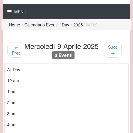
MENU
Home
/
Calendario Eventi
/
Day
/
2025
/
04
/
09
Mercoledì 9 Aprile 2025
←
Succ
Prec
→
0 Eventi
All Day
12 am
1 am
2 am
3 am
4 am