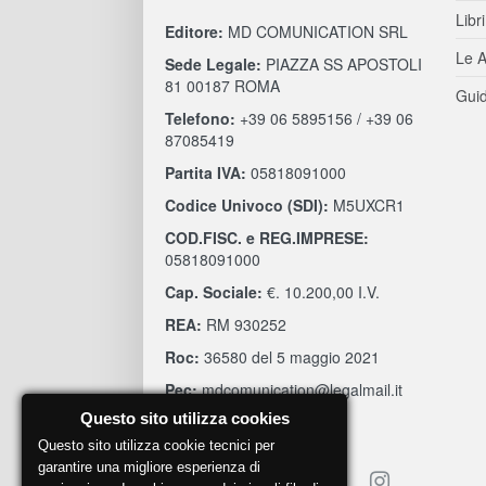
Libri
Editore:
MD COMUNICATION SRL
Le A
Sede Legale:
PIAZZA SS APOSTOLI
81 00187 ROMA
Guid
Telefono:
+39 06 5895156 / +39 06
87085419
Partita IVA:
05818091000
Codice Univoco (SDI):
M5UXCR1
COD.FISC. e REG.IMPRESE:
05818091000
Cap. Sociale:
€. 10.200,00 I.V.
REA:
RM 930252
Roc:
36580 del 5 maggio 2021
Pec:
mdcomunication@legalmail.it
Questo sito utilizza cookies
Questo sito utilizza cookie tecnici per
garantire una migliore esperienza di