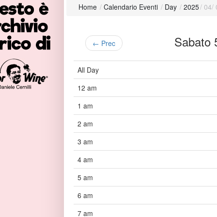
Home
/
Calendario Eventi
/
Day
/
2025
/
04
/
Sabato 
← Prec
All Day
12 am
1 am
2 am
3 am
4 am
5 am
6 am
7 am